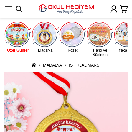
Uygulamada Aç
Özel Günler
Madalya
Rozet
Pano ve
Yaka Ka
Süsleme
MADALYA
İSTİKLAL MARŞI