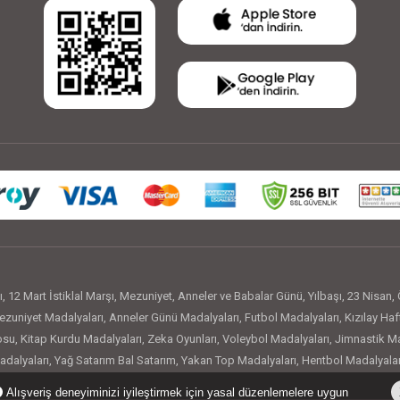
ı
,
12 Mart İstiklal Marşı
,
Mezuniyet
,
Anneler ve Babalar Günü
,
Yılbaşı
,
23 Nisan
,
zuniyet Madalyaları
,
Anneler Günü Madalyaları
,
Futbol Madalyaları
,
Kızılay Haf
osu
,
Kitap Kurdu Madalyaları
,
Zeka Oyunları
,
Voleybol Madalyaları
,
Jimnastik Ma
adalyaları
,
Yağ Satarım Bal Satarım
,
Yakan Top Madalyaları
,
Hentbol Madalyalar
rler Eğitimi
,
Başarı Rozetleri
,
Motivasyon Rozetleri
,
Kitap Kurdu Rozetleri
,
İstik
Alışveriş deneyiminizi iyileştirmek için yasal düzenlemelere uygun