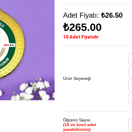
Adet Fiyatı:
₺26.50
₺265.00
10 Adet Fiyatıdır
Ürün Seçeneği
Öğrenci Sayısı
(10 ve üzeri adet
yazabilirsiniz)