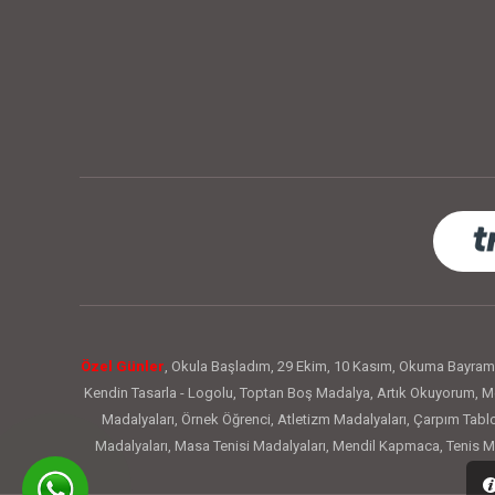
Özel Günler
,
Okula Başladım
,
29 Ekim
,
10 Kasım
,
Okuma Bayram
Kendin Tasarla - Logolu
,
Toptan Boş Madalya
,
Artık Okuyorum
,
Me
Madalyaları
,
Örnek Öğrenci
,
Atletizm Madalyaları
,
Çarpım Tabl
Madalyaları
,
Masa Tenisi Madalyaları
,
Mendil Kapmaca
,
Tenis M
Okuyorum Rozetleri
,
Mezuniyet Rozetleri
,
Kızılay Haftası
,
Değe