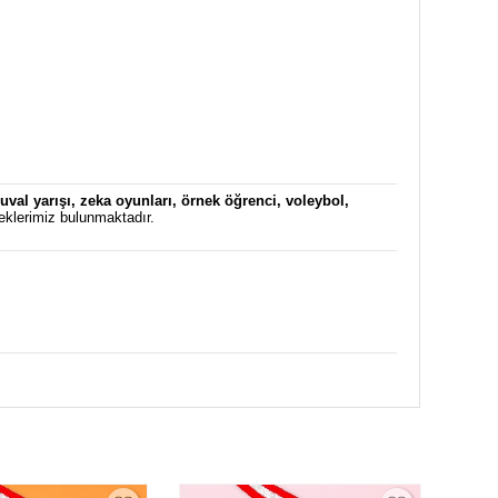
uval yarışı
,
zeka oyunları
,
örnek öğrenci
,
voleybol
,
eklerimiz bulunmaktadır.