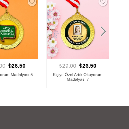
00
₺26.50
₺29.00
₺26.50
el Artık Okuyorum
Kişiye Özel Artık Okuyorum
Ki
dalyası 7
Madalyası 5