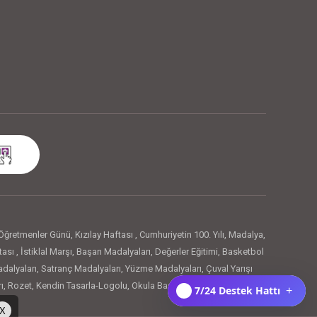
Öğretmenler Günü
,
Kızılay Haftası
,
Cumhuriyetin 100. Yılı
,
Madalya
,
tası
,
İstiklal Marşı
,
Başarı Madalyaları
,
Değerler Eğitimi
,
Basketbol
dalyaları
,
Satranç Madalyaları
,
Yüzme Madalyaları
,
Çuval Yarışı
ı
,
Rozet
,
Kendin Tasarla-Logolu
,
Okula Başladım Rozetleri
,
Artık
7/24 Destek Hattı
+
lal Marşı Rozetleri
,
29 Ekim Cumhuriyet Bayramı
,
Örnek Öğrenci
X