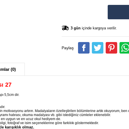
3 gün
içinde kargoya verilir.
Paylaş
mlar (0)
ı 27
pı 5,5cm dir.
dır.
n motivasyonu artırın. Madalyaların özelleştirilen bölümlerine artık okuyorum, be
 hatırası, okuma madalyası vb. gibi istediğiniz cümleler eklenebilir.
ı en uygun ve en ucuz okul hediyem de.
gi, fotoğraf ve isim seçeneklerine göre farklılık göstermektedir.
le karışıklık olmaz.