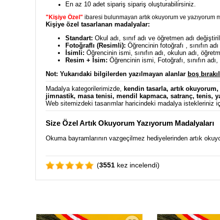
En az 10 adet sipariş sipariş oluşturabilirsiniz.
"Kişiye Özel"
ibaresi bulunmayan artık okuyorum ve yazıyorum m
Kişiye özel tasarlanan madalyalar:
Standart:
Okul adı, sınıf adı ve öğretmen adı değiştiril
Fotoğraflı (Resimli):
Öğrencinin fotoğrafı , sınıfın adı 
İsimli:
Öğrencinin ismi, sınıfın adı, okulun adı, öğretmen
Resim + İsim:
Öğrencinin ismi, Fotoğrafı, sınıfın adı, o
Not: Yukarıdaki bilgilerden y
azılmayan alanlar
boş bırakıl
Madalya kategorilerimizde,
kendin tasarla
,
artık okuyorum
jimnastik
,
masa tenisi
,
mendil kapmaca
,
satranç
,
tenis
,
y
Web sitemizdeki tasarımlar haricindeki madalya istekleriniz iç
Size Özel Artık Okuyorum Yazıyorum Madalyaları
Okuma bayramlarının vazgeçilmez hediyelerinden artık okuyo
(
3551
kez incelendi)