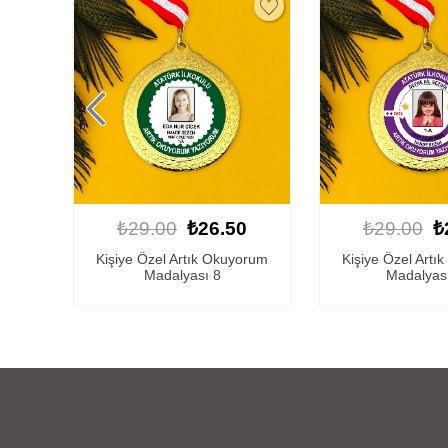
0
₺29.00
₺26.50
₺29.00
₺
orum
Kişiye Özel Artık Okuyorum
Kişiye Özel Artı
Madalyası 24
Madalyas