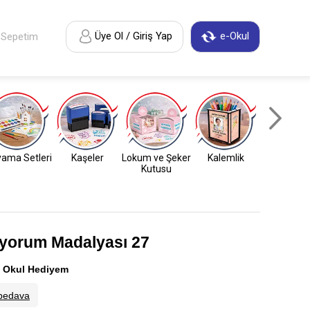
Üye Ol / Giriş Yap
e-Okul
Sepetim
ama Setleri
Kaşeler
Lokum ve Şeker
Kalemlik
Anahtarl
Kutusu
uyorum Madalyası 27
:
Okul Hediyem
bedava