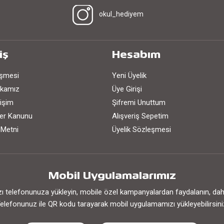
okul_hediyem
iş
Hesabım
eşmesi
Yeni Üyelik
tikamız
Üye Girişi
işim
Şifremi Unuttum
iler Kanunu
Alışveriş Sepetim
 Metni
Üyelik Sözleşmesi
Mobil Uygulamalarımız
 telefonunuza yükleyin, mobile özel kampanyalardan faydalanın, daha h
elefonunuz ile QR kodu tarayarak mobil uygulamamızı yükleyebilirsini