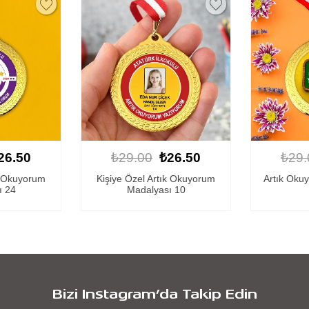
26.50
₺29.00
₺26.50
₺29.
k Okuyorum
Artık Okuyorum Madalyası 5
Kişiye Öz
ı 10
Ma
Bizi Instagram’da Takip Edin