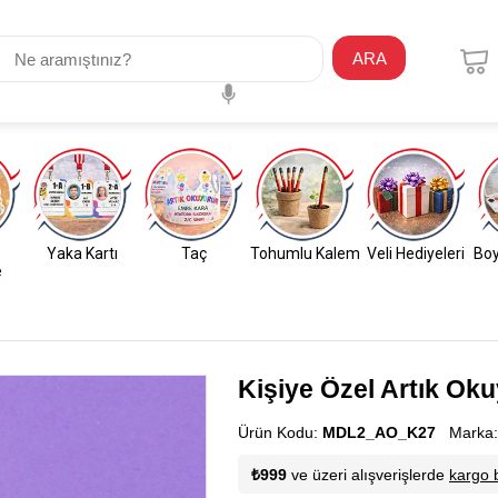
ARA
Yaka Kartı
Taç
Tohumlu Kalem
Veli Hediyeleri
Boy
e
Kişiye Özel Artık Ok
Ürün Kodu:
MDL2_AO_K27
Marka
₺999
ve üzeri alışverişlerde
kargo 