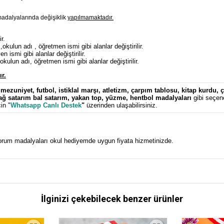
adalyalarında değişiklik
yapılmamaktadır.
ir.
,okulun adı , öğretmen ismi gibi alanlar değiştirilir.
 ismi gibi alanlar değiştirilir.
kulun adı, öğretmen ismi gibi alanlar değiştirilir.
ır.
,
mezuniyet
,
futbol
,
istiklal marşı
,
atletizm
,
çarpım tablosu
,
kitap kurdu
,
ç
ağ satarım bal satarım
,
yakan top
,
yüzme
,
hentbol
madalyaları
gibi seçen
in "
Whatsapp Canlı Destek
"
üzerinden ulaşabilirsiniz.
rum madalyaları okul hediyemde uygun fiyata hizmetinizde.
İlginizi çekebilecek benzer ürünler