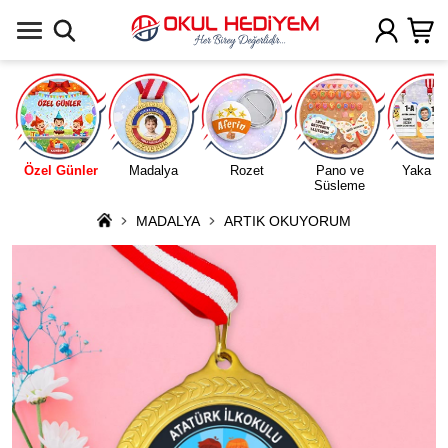
Uygulamada Aç
Özel Günler
Madalya
Rozet
Pano ve
Yaka Ka
Süsleme
MADALYA
ARTIK OKUYORUM