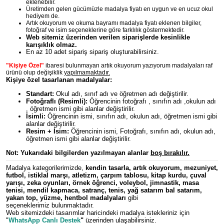
eklenebilir.
Üretimden gelen gücümüzle madalya fiyatı en uygun ve en ucuz okul
hediyem de.
Artık okuyorum ve okuma bayramı madalya fiyatı eklenen bilgiler,
fotoğraf ve isim seçeneklerine göre farklılık göstermektedir.
Web sitemiz üzerinden verilen siparişlerde kesinlikle
karışıklık olmaz.
En az 10 adet sipariş sipariş oluşturabilirsiniz.
"Kişiye Özel"
ibaresi bulunmayan artık okuyorum yazıyorum madalyaları raf
ürünü olup değişiklik
yapılmamaktadır.
Kişiye özel tasarlanan madalyalar:
Standart:
Okul adı, sınıf adı ve öğretmen adı değiştirilir.
Fotoğraflı (Resimli):
Öğrencinin fotoğrafı , sınıfın adı ,okulun adı
, öğretmen ismi gibi alanlar değiştirilir.
İsimli:
Öğrencinin ismi, sınıfın adı, okulun adı, öğretmen ismi gibi
alanlar değiştirilir.
Resim + İsim:
Öğrencinin ismi, Fotoğrafı, sınıfın adı, okulun adı,
öğretmen ismi gibi alanlar değiştirilir.
Not: Yukarıdaki bilgilerden y
azılmayan alanlar
boş bırakılır.
Madalya kategorilerimizde,
kendin tasarla
,
artık okuyorum
,
mezuniyet
,
futbol
,
istiklal marşı
,
atletizm
,
çarpım tablosu
,
kitap kurdu
,
çuval
yarışı
,
zeka oyunları
,
örnek öğrenci
,
voleybol
,
jimnastik
,
masa
tenisi
,
mendil kapmaca
,
satranç
,
tenis
,
yağ satarım bal satarım
,
yakan top
,
yüzme
,
hentbol
madalyaları
gibi
seçeneklerimiz bulunmaktadır.
Web sitemizdeki tasarımlar haricindeki madalya istekleriniz için
"
WhatsApp Canlı Destek
"
üzerinden ulaşabilirsiniz.