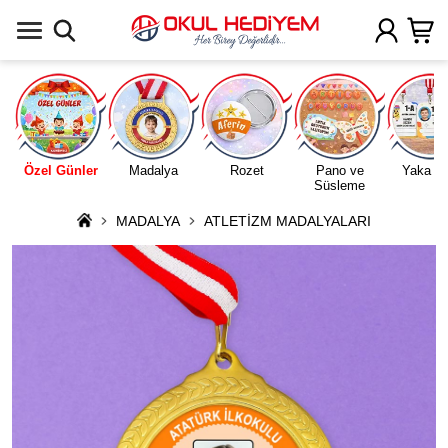
Uygulamada Aç
Özel Günler
Madalya
Rozet
Pano ve
Yaka Ka
Süsleme
MADALYA
ATLETİZM MADALYALARI