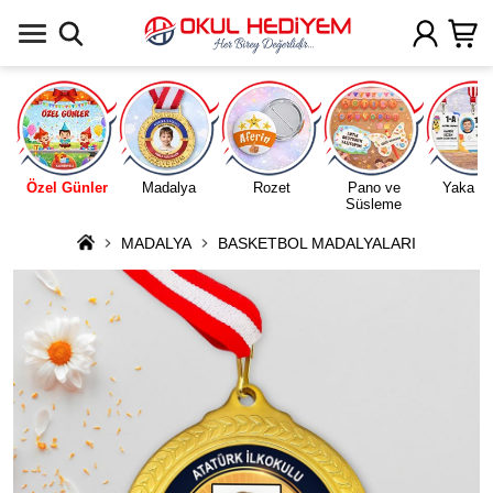
Uygulamada Aç
Özel Günler
Madalya
Rozet
Pano ve
Yaka Ka
Süsleme
MADALYA
BASKETBOL MADALYALARI