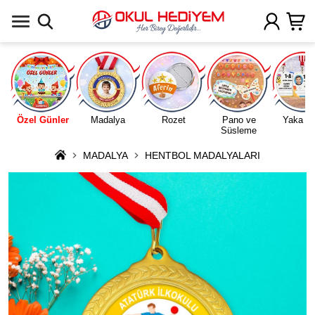
Uygulamada Aç
Özel Günler
Madalya
Rozet
Pano ve
Yaka Ka
Süsleme
MADALYA
HENTBOL MADALYALARI