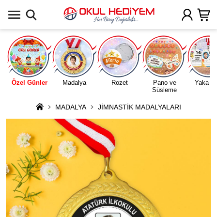
Uygulamada Aç
Özel Günler
Madalya
Rozet
Pano ve
Yaka Ka
Süsleme
MADALYA
JİMNASTİK MADALYALARI