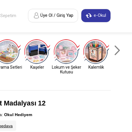
Üye Ol / Giriş Yap
e-Okul
Sepetim
ama Setleri
Kaşeler
Lokum ve Şeker
Kalemlik
Anahtarl
Kutusu
t Madalyası 12
a:
Okul Hediyem
bedava