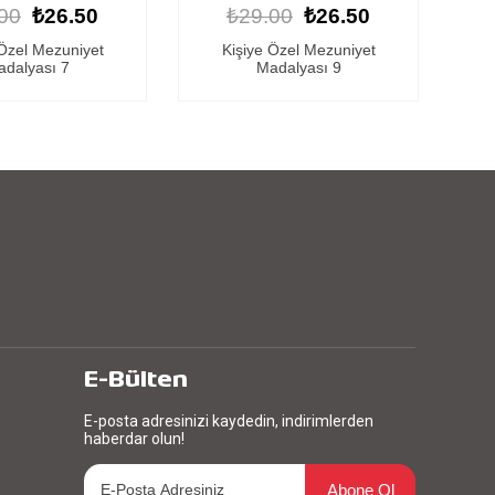
00
₺26.50
₺29.00
₺26.50
 Özel Mezuniyet
Kişiye Özel Mezuniyet
dalyası 9
Madalyası 28
E-Bülten
E-posta adresinizi kaydedin, indirimlerden
haberdar olun!
Abone Ol