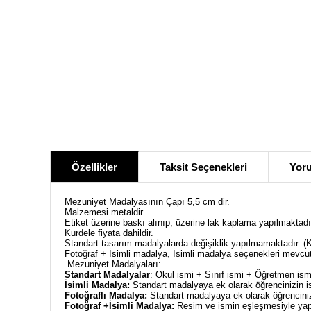
Özellikler
Taksit Seçenekleri
Yoru
Mezuniyet Madalyasının Çapı 5,5 cm dir.
Malzemesi metaldir.
Etiket üzerine baskı alınıp, üzerine lak kaplama yapılmaktadı
Kurdele fiyata dahildir.
Standart tasarım madalyalarda değişiklik yapılmamaktadır. (Ki
Fotoğraf + İsimli madalya, İsimli madalya seçenekleri mevcu
Mezuniyet Madalyaları:
Standart Madalyalar
: Okul ismi + Sınıf ismi + Öğretmen ismi 
İsimli Madalya:
Standart madalyaya ek olarak öğrencinizin is
Fotoğraflı Madalya:
Standart madalyaya ek olarak öğrencinizi
Fotoğraf +İsimli Madalya:
Resim ve ismin eşleşmesiyle yapıl