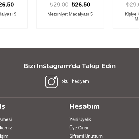
26.50
₺29.00
₺26.50
₺29.
alyası 5
Kişiye Özel Mezuniyet
Kişiye
Madalyası 7
Ma
Bizi Instagram’da Takip Edin
okul_hediyem
iş
Hesabım
eşmesi
Yeni Üyelik
tikamız
Üye Girişi
işim
Şifremi Unuttum