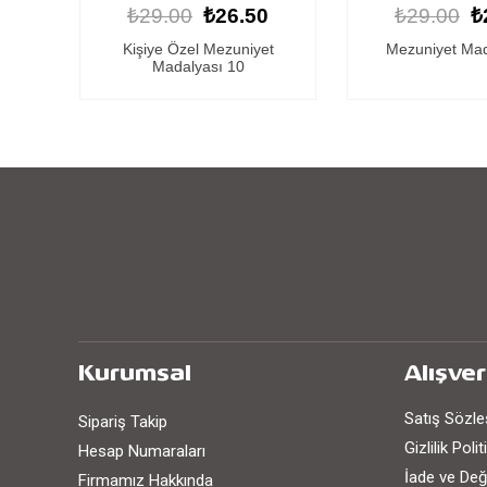
0
₺29.00
₺26.50
₺29.00
₺
t
Mezuniyet Madalyası 9
Mezuniyet Mad
Kurumsal
Alışver
Satış Sözl
Sipariş Takip
Gizlilik Poli
Hesap Numaraları
İade ve Değ
Firmamız Hakkında