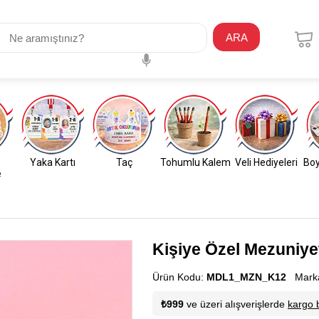
ARA
Yaka Kartı
Taç
Tohumlu Kalem
Veli Hediyeleri
Boy
e
Kişiye Özel Mezuniye
Ürün Kodu:
MDL1_MZN_K12
Mark
₺999
ve üzeri alışverişlerde
kargo 