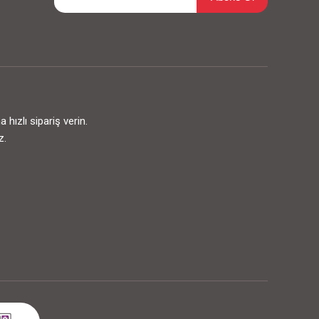
ızlı sipariş verin.
z.