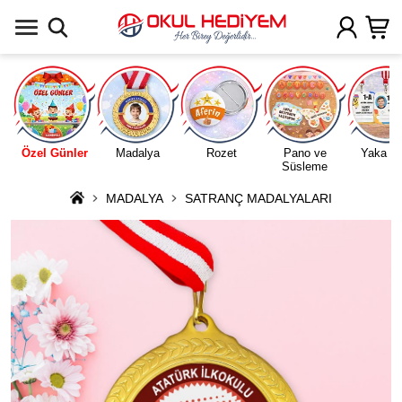
Uygulamada Aç
Özel Günler
Madalya
Rozet
Pano ve
Yaka Ka
Süsleme
MADALYA
SATRANÇ MADALYALARI