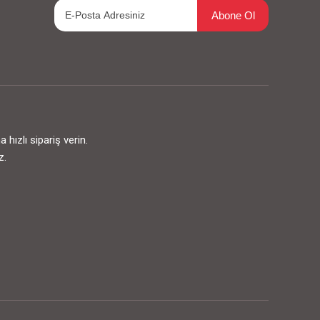
Abone Ol
ızlı sipariş verin.
z.