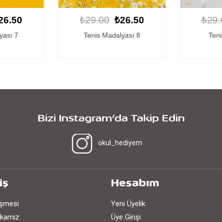
26.50
₺29.00
₺26.50
₺29.
yası 8
Tenis Madalyası
Kişiye Özel
Bizi Instagram’da Takip Edin
okul_hediyem
iş
Hesabım
eşmesi
Yeni Üyelik
tikamız
Üye Girişi