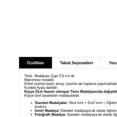
Özellikler
Taksit Seçenekleri
Yoru
Tenis Madalyası Çapı 5,5 cm dir.
Malzemesi metaldir.
Etiket üzerine baskı alınıp, üzerine lak kaplama yapılmaktadı
Kurdele fiyata dahildir.
Kişiye Özel ibaresi olmayan
Tenis
Madalyasında değişikli
Kişiye özel tasarlanan madalyalarda
Standart Madalyalar
: Okul ismi + Sınıf ismi + Öğretm
bırakılır.
İsimli Madalya:
Standart madalyaya ek olarak öğrencin
Fotoğraflı Madalya:
Standart madalyaya ek olarak öğre