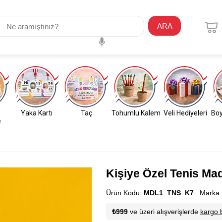
ARA
Yaka Kartı
Taç
Tohumlu Kalem
Veli Hediyeleri
Boy
e
Kişiye Özel Tenis Mad
Ürün Kodu:
MDL1_TNS_K7
Marka
₺999
ve üzeri alışverişlerde
kargo 