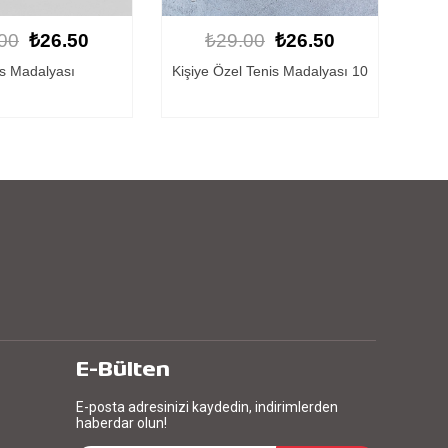
00
₺26.50
₺29.00
₺26.50
 Tenis Madalyası 10
Tenis Madalyası 4
Kişi
E-Bülten
E-posta adresinizi kaydedin, indirimlerden
haberdar olun!