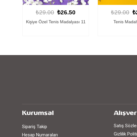
0
₺29.00
₺26.50
₺29.00
₺
ası 11
Tenis Madalyası 7
Tenis Madal
Kurumsal
Alışver
Satış Sözl
Sipariş Takip
Gizlilik Poli
Hesap Numaraları