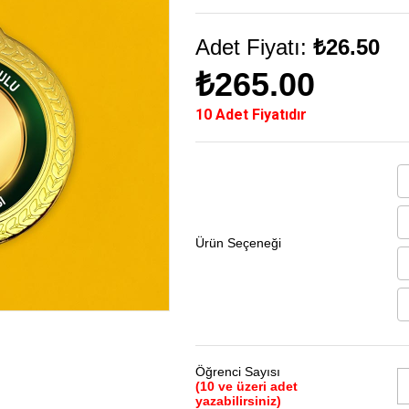
Adet Fiyatı:
₺26.50
₺265.00
10 Adet Fiyatıdır
Ürün Seçeneği
Öğrenci Sayısı
(10 ve üzeri adet
yazabilirsiniz)