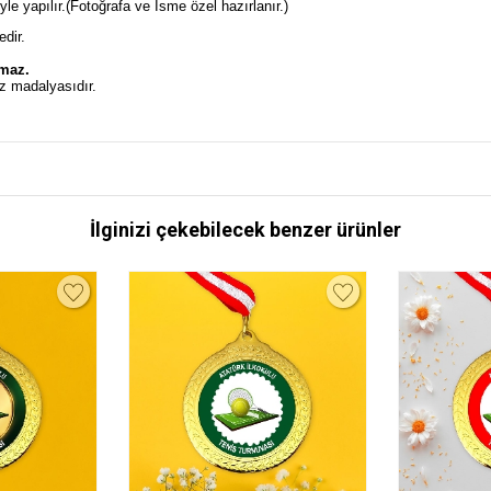
e yapılır.(Fotoğrafa ve İsme özel hazırlanır.)
edir.
lmaz.
z madalyasıdır.
İlginizi çekebilecek benzer ürünler