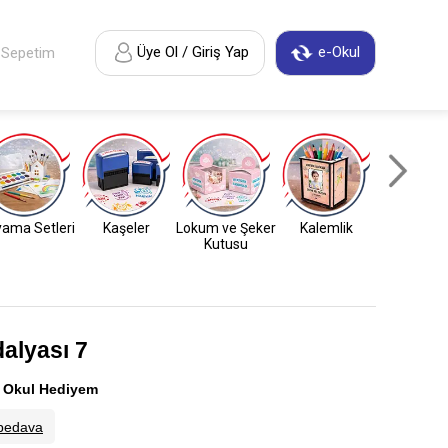
Üye Ol / Giriş Yap
e-Okul
Sepetim
ama Setleri
Kaşeler
Lokum ve Şeker
Kalemlik
Anahtarl
Kutusu
alyası 7
:
Okul Hediyem
bedava