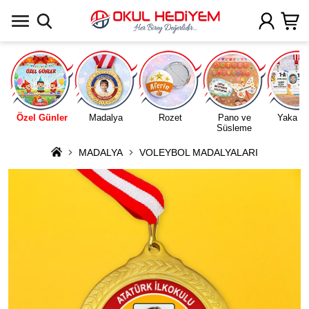
Uygulamada Aç
Özel Günler
Madalya
Rozet
Pano ve
Yaka Ka
Süsleme
MADALYA
VOLEYBOL MADALYALARI