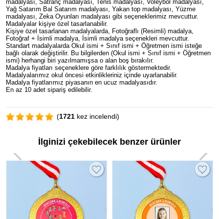
madalyası, Satranç madalyası, Tenis madalyası, Voleybol madalyası,
Yağ Satarım Bal Satarım madalyası, Yakan top madalyası, Yüzme
madalyası, Zeka Oyunları madalyası gibi seçeneklerimiz mevcuttur.
Madalyalar kişiye özel tasarlanabilir.
Kişiye özel tasarlanan madalyalarda, Fotoğraflı (Resimli) madalya,
Fotoğraf + İsimli madalya, İsimli madalya seçenekleri mevcuttur.
Standart madalyalarda Okul ismi + Sınıf ismi + Öğretmen ismi isteğe
bağlı olarak değiştirilir. Bu bilgilerden (Okul ismi + Sınıf ismi + Öğretmen
ismi) herhangi biri yazılmamışsa o alan boş bırakılır.
Madalya fiyatları seçeneklere göre farklılık göstermektedir.
Madalyalarımız okul öncesi etkinlikleriniz içinde uyarlanabilir.
Madalya fiyatlarımız piyasanın en ucuz madalyasıdır.
En az 10 adet sipariş edilebilir.
(
1721
kez incelendi)
İlginizi çekebilecek benzer ürünler