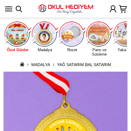
Uygulamada Aç
Özel Günler
Madalya
Rozet
Pano ve
Yaka Ka
Süsleme
MADALYA
YAĞ SATARIM BAL SATARIM