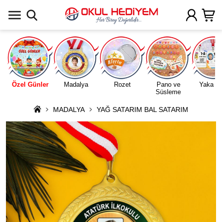
Uygulamada Aç
Özel Günler
Madalya
Rozet
Pano ve
Yaka Ka
Süsleme
MADALYA
YAĞ SATARIM BAL SATARIM