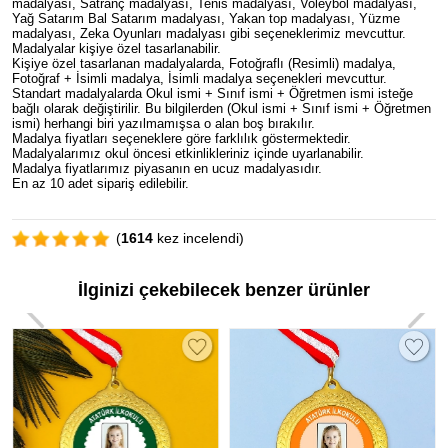
madalyası, Satranç madalyası, Tenis madalyası, Voleybol madalyası,
Yağ Satarım Bal Satarım madalyası, Yakan top madalyası, Yüzme
madalyası, Zeka Oyunları madalyası gibi seçeneklerimiz mevcuttur.
Madalyalar kişiye özel tasarlanabilir.
Kişiye özel tasarlanan madalyalarda, Fotoğraflı (Resimli) madalya,
Fotoğraf + İsimli madalya, İsimli madalya seçenekleri mevcuttur.
Standart madalyalarda Okul ismi + Sınıf ismi + Öğretmen ismi isteğe
bağlı olarak değiştirilir. Bu bilgilerden (Okul ismi + Sınıf ismi + Öğretmen
ismi) herhangi biri yazılmamışsa o alan boş bırakılır.
Madalya fiyatları seçeneklere göre farklılık göstermektedir.
Madalyalarımız okul öncesi etkinlikleriniz içinde uyarlanabilir.
Madalya fiyatlarımız piyasanın en ucuz madalyasıdır.
En az 10 adet sipariş edilebilir.
(
1614
kez incelendi)
İlginizi çekebilecek benzer ürünler