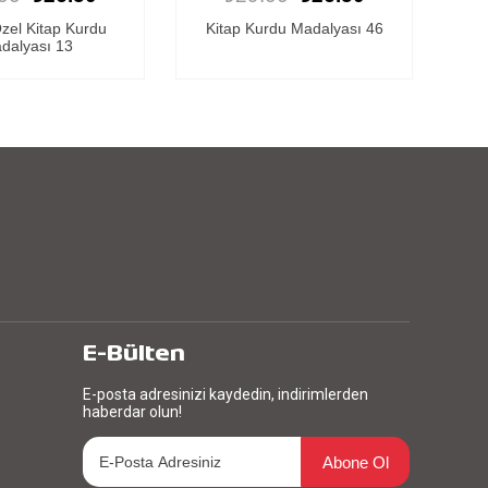
rdu Madalyası 46
Kitap Kurdu Madalyası 2
K
E-Bülten
E-posta adresinizi kaydedin, indirimlerden
haberdar olun!
Abone Ol