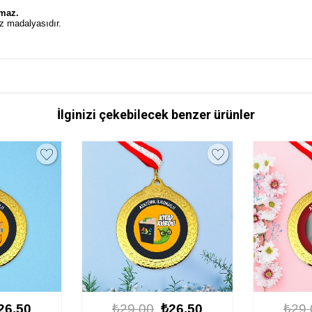
.
lmaz.
z madalyasıdır.
İlginizi çekebilecek benzer ürünler
26.50
₺29.00
₺26.50
₺29.