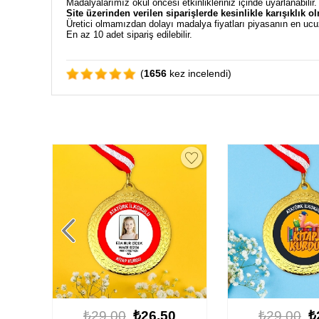
Madalyalarımız okul öncesi etkinlikleriniz içinde uyarlanabilir
Site üzerinden verilen siparişlerde kesinlikle karışıklık o
Üretici olmamızdan dolayı madalya fiyatları piyasanın en ucu
En az 10 adet sipariş edilebilir.
(
1656
kez incelendi)
0
₺29.00
₺26.50
₺29.00
₺