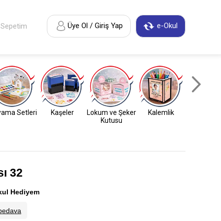
Üye Ol / Giriş Yap
e-Okul
Sepetim
ama Setleri
Kaşeler
Lokum ve Şeker
Kalemlik
Anahtarl
Kutusu
ı 32
kul Hediyem
bedava