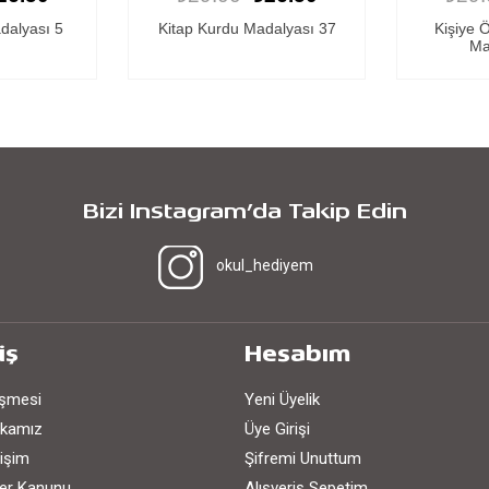
dalyası 37
Kişiye Özel Kitap Kurdu
Kitap Ku
Madalyası 13
Bizi Instagram’da Takip Edin
okul_hediyem
iş
Hesabım
eşmesi
Yeni Üyelik
tikamız
Üye Girişi
işim
Şifremi Unuttum
iler Kanunu
Alışveriş Sepetim