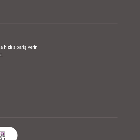
ızlı sipariş verin.
z.