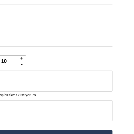
+
-
ş bırakmak istiyorum