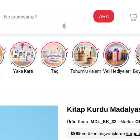
ARA
Yaka Kartı
Taç
Tohumlu Kalem
Veli Hediyeleri
Boy
e
Kitap Kurdu Madalyas
Ürün Kodu:
MDL_KK_32
Marka:
O
₺999
ve üzeri alışverişlerde
kargo 