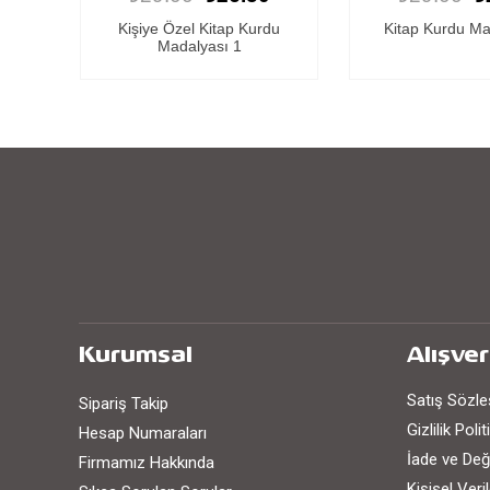
du
Kitap Kurdu Madalyası 5
Kitap Kurdu Ma
Kurumsal
Alışver
Satış Sözl
Sipariş Takip
Gizlilik Poli
Hesap Numaraları
İade ve Değ
Firmamız Hakkında
Kişisel Ver