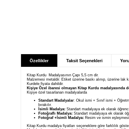
Özellikler
Taksit Seçenekleri
Yoru
Kitap Kurdu Madalyasının Çapı 5,5 cm dir.
Malzemesi metaldir. Etiket üzerine baskı alınıp, üzerine lak 
Kurdele fiyata dahildir.
Kişiye Özel ibaresi olmayan Kitap Kurdu madalyasında de
Kişiye özel tasarlanan madalyalarda
Standart Madalyalar
: Okul ismi + Sınıf ismi + Öğretm
bırakılır.
İsimli Madalya:
Standart madalyaya ek olarak öğrencin
Fotoğraflı Madalya:
Standart madalyaya ek olarak öğre
Fotoğraf +İsimli Madalya:
Resim ve ismin eşleşmesiyl
Kitap Kurdu madalya fiyatları seçeneklere göre farklılık göste