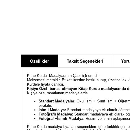
Özellikler
Taksit Seçenekleri
Yoru
Kitap Kurdu Madalyasının Çapı 5,5 cm dir.
Malzemesi metaldir. Etiket üzerine baskı alınıp, üzerine lak 
Kurdele fiyata dahildir.
Kişiye Özel ibaresi olmayan Kitap Kurdu madalyasında de
Kişiye özel tasarlanan madalyalarda
Standart Madalyalar
: Okul ismi + Sınıf ismi + Öğretm
bırakılır.
İsimli Madalya:
Standart madalyaya ek olarak öğrencin
Fotoğraflı Madalya:
Standart madalyaya ek olarak öğre
Fotoğraf +İsimli Madalya:
Resim ve ismin eşleşmesiyl
Kitap Kurdu madalya fiyatları seçeneklere göre farklılık göste