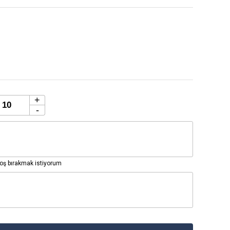
+
-
ş bırakmak istiyorum