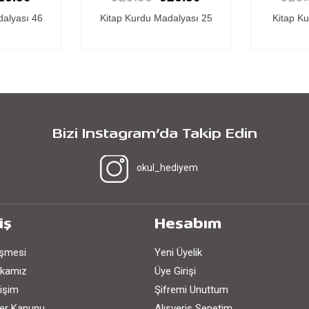
dalyası 25
Kitap Kurdu Madalyası 3
Kitap Ku
Bizi Instagram’da Takip Edin
okul_hediyem
iş
Hesabım
eşmesi
Yeni Üyelik
tikamız
Üye Girişi
işim
Şifremi Unuttum
iler Kanunu
Alışveriş Sepetim