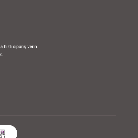
ızlı sipariş verin.
z.