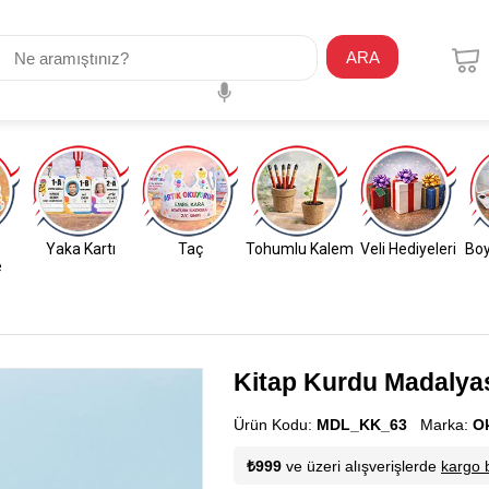
ARA
Yaka Kartı
Taç
Tohumlu Kalem
Veli Hediyeleri
Boy
e
Kitap Kurdu Madalyas
Ürün Kodu:
MDL_KK_63
Marka:
O
₺999
ve üzeri alışverişlerde
kargo 