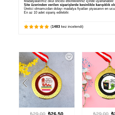
Madalyalarımız okul öncesi etkinlikleriniz içinde uyarlanabilir
Site üzerinden verilen siparişlerde kesinlikle karışıklık o
Üretici olmamızdan dolayı madalya fiyatları piyasanın en ucu
En az 10 adet sipariş edilebilir.
(
1483
kez incelendi)
0
₺29.00
₺26.50
₺29.00
₺