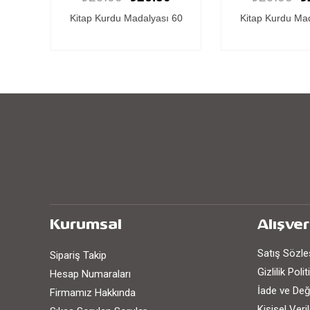
 60
Kitap Kurdu Madalyası 46
Kitap Kurdu Ma
Kurumsal
Alışver
Satış Sözl
Sipariş Takip
Gizlilik Poli
Hesap Numaraları
İade ve Değ
Firmamız Hakkında
Kişisel Ver