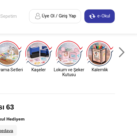
Üye Ol / Giriş Yap
e-Okul
Sepetim
ama Setleri
Kaşeler
Lokum ve Şeker
Kalemlik
Anahtarl
Kutusu
ı 63
kul Hediyem
bedava