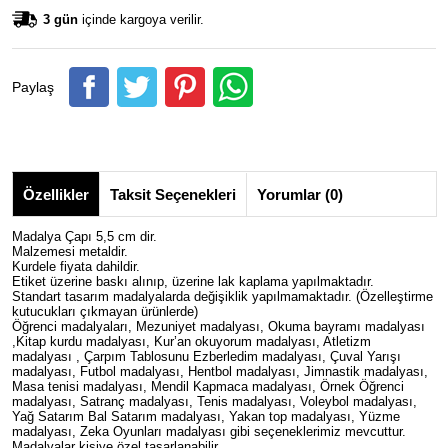
3 gün
içinde kargoya verilir.
Paylaş
Özellikler
Taksit Seçenekleri
Yorumlar (0)
Madalya Çapı 5,5 cm dir.
Malzemesi metaldir.
Kurdele fiyata dahildir.
Etiket üzerine baskı alınıp, üzerine lak kaplama yapılmaktadır.
Standart tasarım madalyalarda değişiklik yapılmamaktadır. (Özelleştirme
kutucukları çıkmayan ürünlerde)
Öğrenci madalyaları, Mezuniyet madalyası, Okuma bayramı madalyası
,Kitap kurdu madalyası, Kur’an okuyorum madalyası, Atletizm
madalyası , Çarpım Tablosunu Ezberledim madalyası, Çuval Yarışı
madalyası, Futbol madalyası, Hentbol madalyası, Jimnastik madalyası,
Masa tenisi madalyası, Mendil Kapmaca madalyası, Örnek Öğrenci
madalyası, Satranç madalyası, Tenis madalyası, Voleybol madalyası,
Yağ Satarım Bal Satarım madalyası, Yakan top madalyası, Yüzme
madalyası, Zeka Oyunları madalyası gibi seçeneklerimiz mevcuttur.
Madalyalar kişiye özel tasarlanabilir.