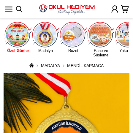
Uygulamada Aç
Özel Günler
Madalya
Rozet
Pano ve
Yaka Ka
Süsleme
MADALYA
MENDİL KAPMACA