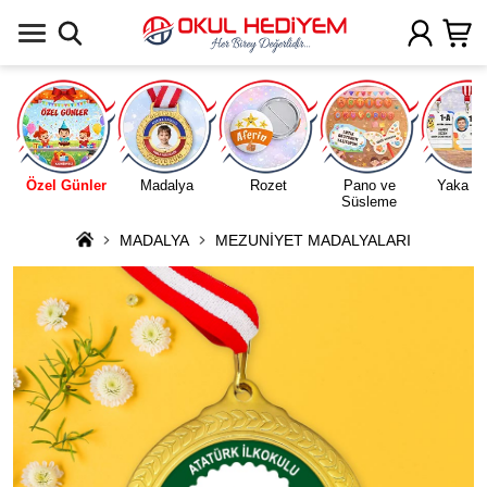
Uygulamada Aç
Özel Günler
Madalya
Rozet
Pano ve
Yaka Ka
Süsleme
MADALYA
MEZUNİYET MADALYALARI