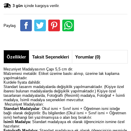
3 gün
içinde kargoya verilir.
Paylaş
Özellikler
Taksit Seçenekleri
Yorumlar (0)
Mezuniyet Madalyasının Çapı 5,5 cm dir.
Malzemesi metaldir. Etiket üzerine baskı alınıp, üzerine lak kaplama
yapılmaktadır.
Kurdele fiyata dahildir.
Standart tasarım madalyalarda değişiklik yapılmamaktadır. (Kişiye özel
ibaresi bulunan madalyalarda değişiklik yapılmaktadır.) Kişiye özel
tasarlanan madalyalarda, Fotoğraflı (Resimli) madalya, Fotoğraf + İsimli
madalya, İsimli madalya seçenekleri mevcuttur.
Mezuniyet Madalyaları:
Standart Madalyalar
: Okul ismi + Sınıf ismi + Öğretmen ismi isteğe
bağlı olarak değiştirilir. Bu bilgilerden (Okul ismi + Sınıf ismi + Öğretmen
ismi) herhangi biri yazılmamışsa o alan boş bırakılır.
İsimli Madalya:
Standart madalyaya ek olarak öğrencinizin ismine özel
hazırlanır.
Fotoğraflı Madalya:
Standart madalyaya ek olarak öğrencinizin resmiyle