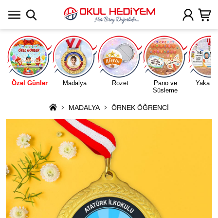
Uygulamada Aç
Özel Günler
Madalya
Rozet
Pano ve
Yaka Ka
Süsleme
MADALYA
ÖRNEK ÖĞRENCİ