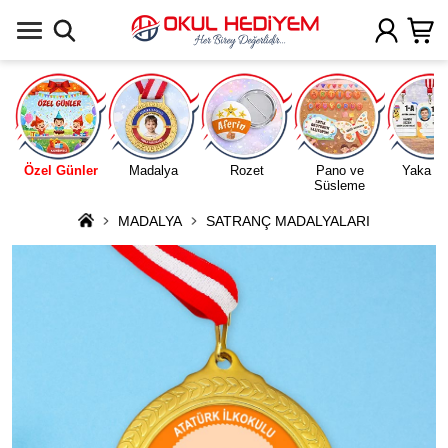
Uygulamada Aç
Özel Günler
Madalya
Rozet
Pano ve
Yaka Ka
Süsleme
MADALYA
SATRANÇ MADALYALARI