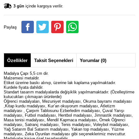
3 gün
içinde kargoya verilir.
Paylaş
Özellikler
Taksit Seçenekleri
Yorumlar (0)
Madalya Çapı 5,5 cm dir.
Malzemesi metaldir.
Etiket üzerine baskı alınıp, üzerine lak kaplama yapılmaktadır.
Kurdele fiyata dahildir.
Standart tasarım madalyalarda değişiklik yapılmamaktadır. (Özelleştirme
kutucukları çıkmayan ürünlerde)
Öğrenci madalyaları, Mezuniyet madalyası, Okuma bayramı madalyası
,Kitap kurdu madalyası, Kur’an okuyorum madalyası, Atletizm
madalyası , Çarpım Tablosunu Ezberledim madalyası, Çuval Yarışı
madalyası, Futbol madalyası, Hentbol madalyası, Jimnastik madalyası,
Masa tenisi madalyası, Mendil Kapmaca madalyası, Örnek Öğrenci
madalyası, Satranç madalyası, Tenis madalyası, Voleybol madalyası,
Yağ Satarım Bal Satarım madalyası, Yakan top madalyası, Yüzme
madalyası, Zeka Oyunları madalyası gibi seçeneklerimiz mevcuttur.
Madalyalar kişiye özel tasarlanabilir.