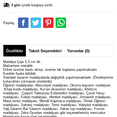
3 gün
içinde kargoya verilir.
Paylaş
Özellikler
Taksit Seçenekleri
Yorumlar (0)
Madalya Çapı 5,5 cm dir.
Malzemesi metaldir.
Etiket üzerine baskı alınıp, üzerine lak kaplama yapılmaktadır.
Kurdele fiyata dahildir.
Standart tasarım madalyalarda değişiklik yapılmamaktadır. (Özelleştirme
kutucukları çıkmayan ürünlerde)
Öğrenci madalyaları, Mezuniyet madalyası, Okuma bayramı madalyası
,Kitap kurdu madalyası, Kur’an okuyorum madalyası, Atletizm
madalyası , Çarpım Tablosunu Ezberledim madalyası, Çuval Yarışı
madalyası, Futbol madalyası, Hentbol madalyası, Jimnastik madalyası,
Masa tenisi madalyası, Mendil Kapmaca madalyası, Örnek Öğrenci
madalyası, Satranç madalyası, Tenis madalyası, Voleybol madalyası,
Yağ Satarım Bal Satarım madalyası, Yakan top madalyası, Yüzme
madalyası, Zeka Oyunları madalyası gibi seçeneklerimiz mevcuttur.
Madalyalar kişiye özel tasarlanabilir.