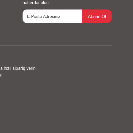
haberdar olun!
Abone Ol
ızlı sipariş verin.
z.