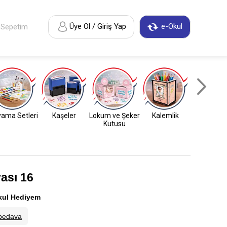
Üye Ol / Giriş Yap
e-Okul
Sepetim
ama Setleri
Kaşeler
Lokum ve Şeker
Kalemlik
Anahtarl
Kutusu
ası 16
kul Hediyem
bedava