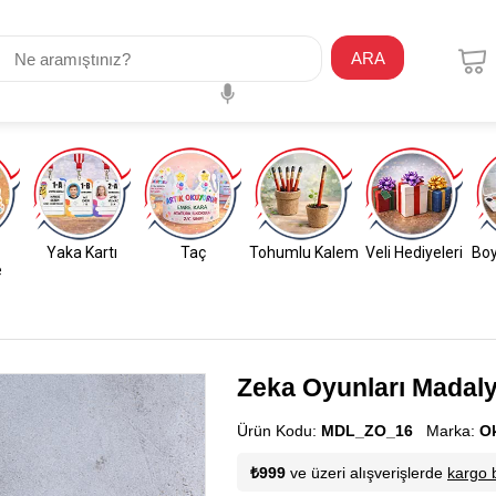
ARA
Yaka Kartı
Taç
Tohumlu Kalem
Veli Hediyeleri
Boy
e
Zeka Oyunları Madaly
Ürün Kodu:
MDL_ZO_16
Marka:
O
₺999
ve üzeri alışverişlerde
kargo 