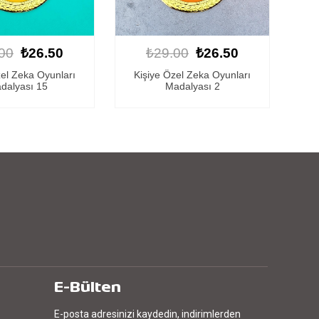
00
₺26.50
₺29.00
₺26.50
zel Zeka Oyunları
Kişiye Özel Zeka Oyunları
Ki
dalyası 2
Madalyası 11
E-Bülten
E-posta adresinizi kaydedin, indirimlerden