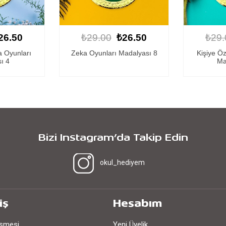
26.50
₺29.00
₺26.50
₺29.
adalyası 8
Kişiye Özel Zeka Oyunları
Kişiye Ö
Madalyası 15
Ma
Bizi Instagram’da Takip Edin
okul_hediyem
iş
Hesabım
eşmesi
Yeni Üyelik