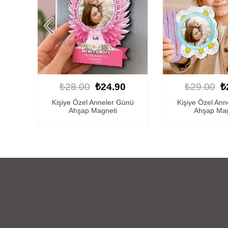
0
₺29.00
₺25.90
₺24.00
₺
ünü
Kişiye Özel Anneler Günü
Kişiye Özel Ahş
Ahşap Magneti
Günü Mag