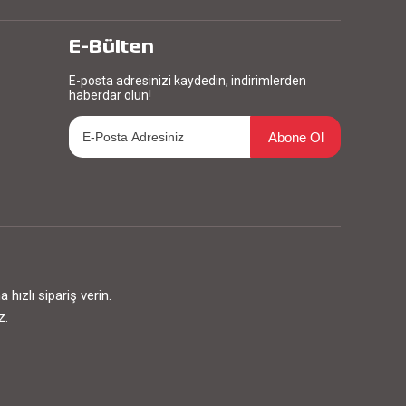
E-Bülten
E-posta adresinizi kaydedin, indirimlerden
haberdar olun!
Abone Ol
ızlı sipariş verin.
z.