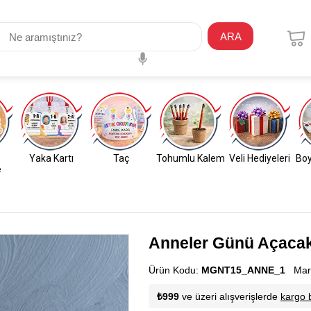
ARA
Yaka Kartı
Taç
Tohumlu Kalem
Veli Hediyeleri
Boy
e
Anneler Günü Açacak
Ürün Kodu:
MGNT15_ANNE_1
Mar
₺999
ve üzeri alışverişlerde
kargo 