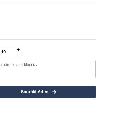
+
-
Sonraki Adım