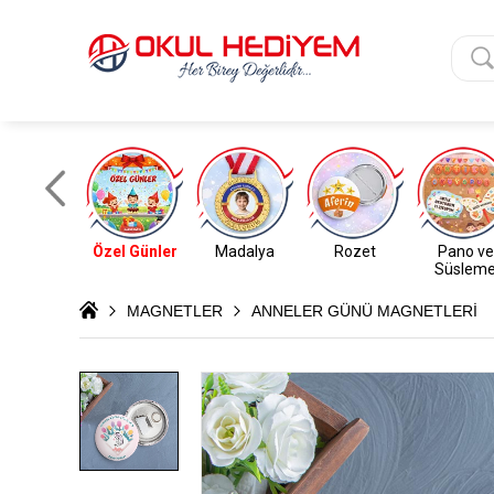
Özel Günler
Madalya
Rozet
Pano ve
Süslem
MAGNETLER
ANNELER GÜNÜ MAGNETLERİ