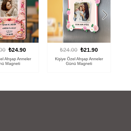
00
₺21.90
₺24.00
₺21.90
zel Ahşap Anneler
Kişiye Özel Ahşap Anneler
Ki
nü Magneti
Günü Magneti