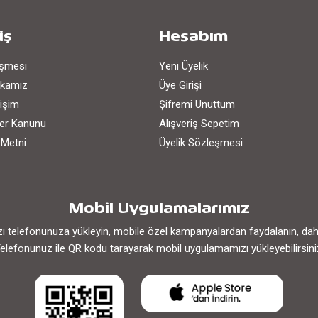
iş
Hesabım
eşmesi
Yeni Üyelik
tikamız
Üye Girişi
işim
Şifremi Unuttum
iler Kanunu
Alışveriş Sepetim
 Metni
Üyelik Sözleşmesi
Mobil Uygulamalarımız
 telefonunuza yükleyin, mobile özel kampanyalardan faydalanın, daha h
elefonunuz ile QR kodu tarayarak mobil uygulamamızı yükleyebilirsini