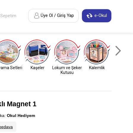
Üye Ol / Giriş Yap
e-Okul
Sepetim
ama Setleri
Kaşeler
Lokum ve Şeker
Kalemlik
Anahtarl
Kutusu
lı Magnet 1
ka:
Okul Hediyem
bedava