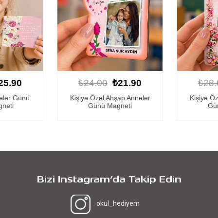
21.90
₺28.00
₺24.90
₺24.
ap Anneler
Kişiye Özel Ahşap Anneler
Kişiye Ö
neti
Günü Magneti
Gü
Bizi Instagram’da Takip Edin
okul_hediyem