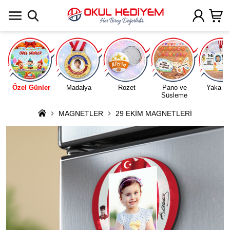
Uygulamada Aç
Özel Günler
Madalya
Rozet
Pano ve
Yaka Ka
Süsleme
MAGNETLER
29 EKİM MAGNETLERİ