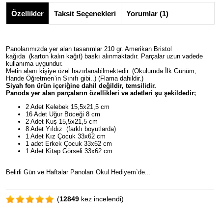
Özellikler
Taksit Seçenekleri
Yorumlar (1)
Panolarımızda yer alan tasarımlar 210 gr. Amerikan Bristol
kağıda (karton kalın kağıt) baskı alınmaktadır. Parçalar uzun vadede
kullanıma uygundur.
Metin alanı kişiye özel hazırlanabilmektedir. (Okulumda İlk Günüm,
Hande Öğretmen`in Sınıfı gibi..) (Flama dahildir.)
Siyah fon ürün içeriğine dahil değildir, temsilidir.
Panoda yer alan parçaların özellikleri ve adetleri şu şekildedir;
2 Adet Kelebek 15,5x21,5 cm
16 Adet Uğur Böceği 8 cm
2 Adet Kuş 15,5x21,5 cm
8 Adet Yıldız (farklı boyutlarda)
1 Adet Kız Çocuk 33x62 cm
1 adet Erkek Çocuk 33x62 cm
1 Adet Kitap Görseli 33x62 cm
Belirli Gün ve Haftalar Panoları Okul Hediyem`de...
(
12849
kez incelendi)