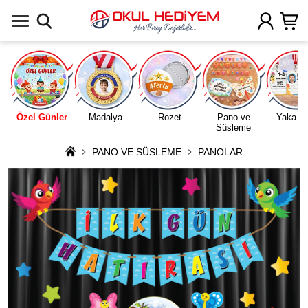
Uygulamada Aç
Özel Günler
Madalya
Rozet
Pano ve
Yaka Ka
Süsleme
PANO VE SÜSLEME
PANOLAR