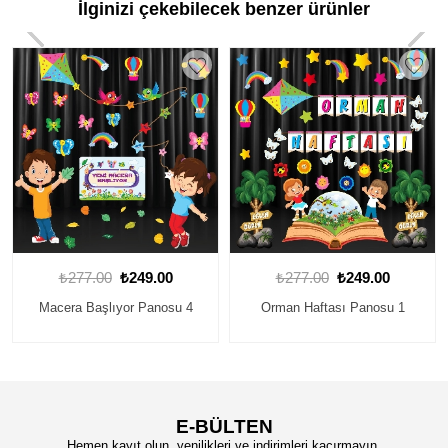
İlginizi çekebilecek benzer ürünler
₺277.00
₺249.00
₺277.00
₺249.00
Orman Haftası Panosu 1
24 Kasım Öğretmenler Günü
Panosu 2
E-BÜLTEN
Hemen kayıt olun, yenilikleri ve indirimleri kaçırmayın.