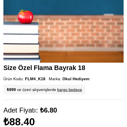
Size Özel Flama Bayrak 18
Ürün Kodu:
FLM4_K18
Marka:
Okul Hediyem
₺999
ve üzeri alışverişlerde
kargo bedava
Adet Fiyatı:
₺6.80
₺88.40