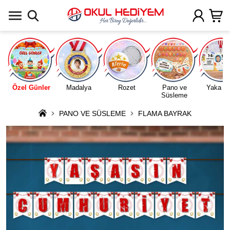
Uygulamada Aç
Özel Günler
Madalya
Rozet
Pano ve
Yaka Ka
Süsleme
PANO VE SÜSLEME
FLAMA BAYRAK