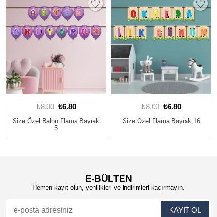
0
₺8.00
₺6.80
₺8.00
₺6.80
ma Bayrak
Size Özel Flama Bayrak 16
Size Özel Flama Bayr
E-BÜLTEN
Hemen kayıt olun, yenilikleri ve indirimleri kaçırmayın.