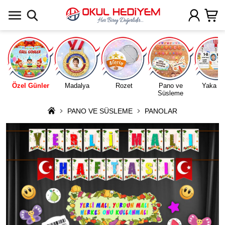
Uygulamada Aç
Özel Günler
Madalya
Rozet
Pano ve
Yaka Ka
Süsleme
PANO VE SÜSLEME
PANOLAR