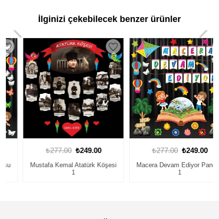
İlginizi çekebilecek benzer ürünler
₺277.00
₺249.00
₺277.00
₺249.00
Mustafa Kemal Atatürk Köşesi
Macera Devam Ediyor Panosu
1
1