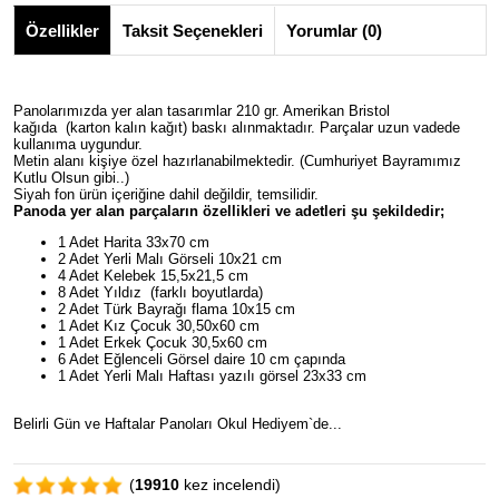
Özellikler
Taksit Seçenekleri
Yorumlar (0)
Panolarımızda yer alan tasarımlar 210 gr. Amerikan Bristol
kağıda (karton kalın kağıt) baskı alınmaktadır. Parçalar uzun vadede
kullanıma uygundur.
Metin alanı kişiye özel hazırlanabilmektedir. (Cumhuriyet Bayramımız
Kutlu Olsun gibi..)
Siyah fon ürün içeriğine dahil değildir, temsilidir.
Panoda yer alan parçaların özellikleri ve adetleri şu şekildedir;
1 Adet Harita 33x70 cm
2 Adet Yerli Malı Görseli 10x21 cm
4 Adet Kelebek 15,5x21,5 cm
8 Adet Yıldız (farklı boyutlarda)
2 Adet Türk Bayrağı flama 10x15 cm
1 Adet Kız Çocuk 30,50x60 cm
1 Adet Erkek Çocuk 30,5x60 cm
6 Adet Eğlenceli Görsel daire 10 cm çapında
1 Adet Yerli Malı Haftası yazılı görsel 23x33 cm
Belirli Gün ve Haftalar Panoları Okul Hediyem`de...
(
19910
kez incelendi)