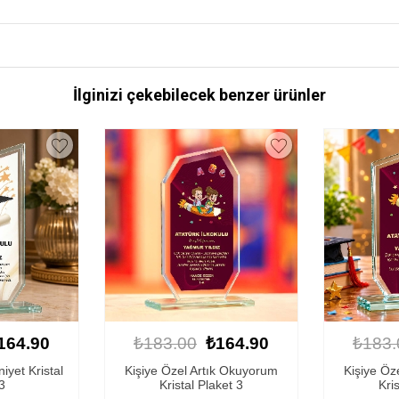
İlginizi çekebilecek benzer ürünler
164.90
₺183.00
₺164.90
₺183.
k Okuyorum
Kişiye Özel Artık Okuyorum
Kişiye Öze
ket 3
Kristal Plaket 3