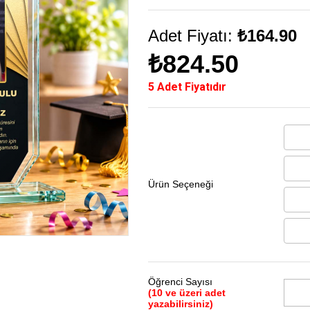
Adet Fiyatı:
₺164.90
₺824.50
5 Adet Fiyatıdır
Ürün Seçeneği
Öğrenci Sayısı
(10 ve üzeri adet
yazabilirsiniz)