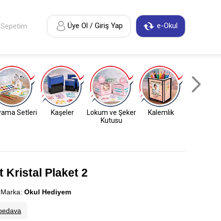
Üye Ol / Giriş Yap
e-Okul
Sepetim
ama Setleri
Kaşeler
Lokum ve Şeker
Kalemlik
Anahtarl
Kutusu
 Kristal Plaket 2
arka:
Okul Hediyem
bedava