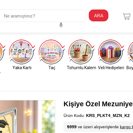
ARA
Yaka Kartı
Taç
Tohumlu Kalem
Veli Hediyeleri
Boy
e
Kişiye Özel Mezuniyet
Ürün Kodu:
KRS_PLKT4_MZN_K2
M
₺999
ve üzeri alışverişlerde
kargo 