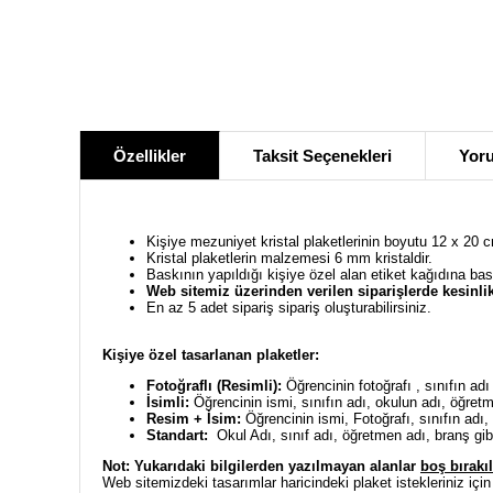
Özellikler
Taksit Seçenekleri
Yoru
Kişiye mezuniyet kristal plaketlerinin boyutu 12 x 20 c
Kristal plaketlerin malzemesi 6 mm kristaldir.
Baskının yapıldığı kişiye özel alan etiket kağıdına ba
Web sitemiz üzerinden verilen siparişlerde kesinlik
En az 5 adet sipariş sipariş oluşturabilirsiniz.
Kişiye özel tasarlanan plaketler:
Fotoğraflı (Resimli):
Öğrencinin fotoğrafı , sınıfın adı
İsimli:
Öğrencinin ismi, sınıfın adı, okulun adı, öğretmen
Resim + İsim:
Öğrencinin ismi, Fotoğrafı, sınıfın adı, 
Standart:
Okul Adı, sınıf adı, öğretmen adı, branş gibi a
Not: Yukarıdaki bilgilerden y
azılmayan alanlar
boş bırakıl
Web sitemizdeki tasarımlar haricindeki plaket istekleriniz için