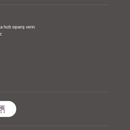
ızlı sipariş verin.
z.