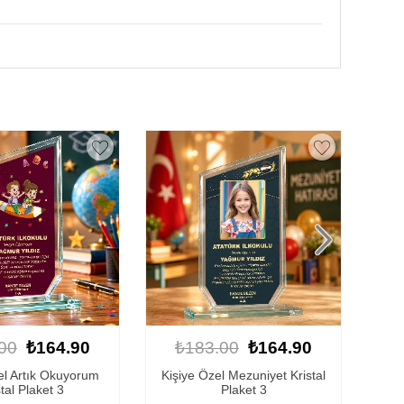
00
₺164.90
₺183.00
₺164.90
l Mezuniyet Kristal
Kişiye Özel Mezuniyet Kristal
Kişi
Plaket 3
Plaket 2