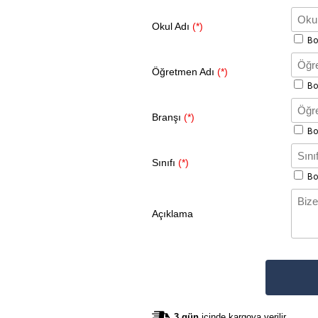
Okul Adı
(*)
Boş
Öğretmen Adı
(*)
Boş
Branşı
(*)
Boş
Sınıfı
(*)
Boş
Açıklama
3 gün
içinde kargoya verilir.