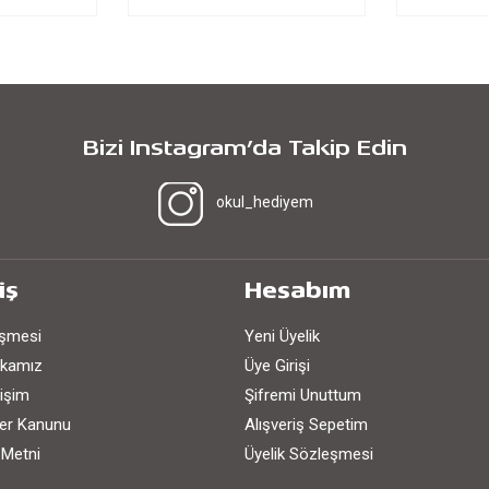
Bizi Instagram’da Takip Edin
okul_hediyem
iş
Hesabım
eşmesi
Yeni Üyelik
tikamız
Üye Girişi
işim
Şifremi Unuttum
iler Kanunu
Alışveriş Sepetim
 Metni
Üyelik Sözleşmesi