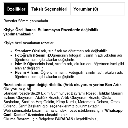
Özellikler
Taksit Seçenekleri
Yorumlar (0)
Rozetler 58mm çapımdadır.
Kişiye Özel İbaresi Bulunmayan Rozetlerde değişiklik
yapılmamaktadır.
Kişiye özel tasarlanan rozetler:
Standart:
Okul adı, sınıf adı ve öğretmen adı değiştirilir
Fotoğraflı (Resimli):
Öğrencinin fotoğrafı , sınıfın adı ,okulun adı ,
öğretmen ismi gibi alanlar değiştirilir.
İsimli:
Öğrencinin ismi, sınıfın adı, okulun adı, öğretmen ismi gibi
alanlar değiştirilir.
Resim + İsim:
Öğrencinin ismi, Fotoğrafı, sınıfın adı, okulun adı,
öğretmen ismi gibi alanlar değiştirilir.
Rozetlerde slogan değiştirilebilir. (Artık okuyorum yerine Ben Artık
Okuyorum gibi)
Standart rozetlerde,29 Ekim Cumhuriyet Bayramı Rozeti, İstiklal Marşını
Ezbere Okuyorum, Atatürk Rozeti, Artık Okuyorum Rozeti, Okula
Başladım, Sınıfına Hoş Geldin, Kitap Kurdu, Matematik Dehası, Örnek
Öğrenci, Sınıf Başkanı gibi seçeneklerimiz bulunmaktadır.
Web sitemizdeki tasarımlar haricindeki rozet istekleriniz için "
Whatsapp
Canlı Destek
" üzerinden ulaşabilirsiniz.
Okuma Bayramı için Belgelere
BURADAN
ulaşabilirsiniz,