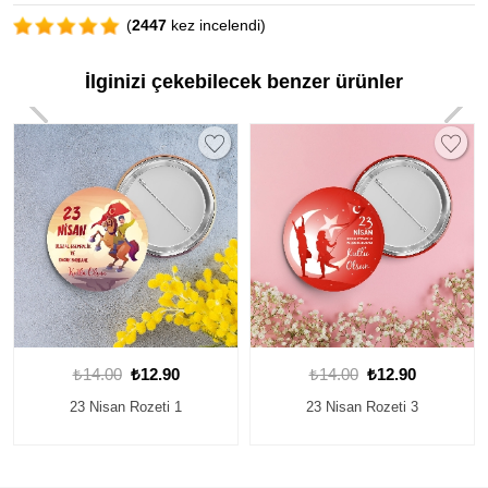
(
2447
kez incelendi)
İlginizi çekebilecek benzer ürünler
₺14.00
₺12.90
₺14.00
₺12.90
23 Nisan Rozeti 3
23 Nisan Rozeti 7