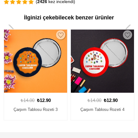
(
2426
kez incelendi)
İlginizi çekebilecek benzer ürünler
0
₺14.00
₺12.90
₺14.00
₺12.90
ti 3
Çarpım Tablosu Rozeti 4
Çarpım Tablosu Rozeti