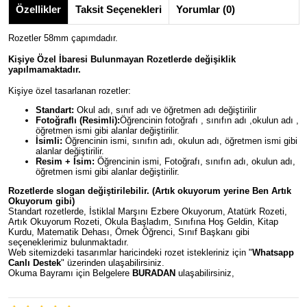
Özellikler
Taksit Seçenekleri
Yorumlar (0)
Rozetler 58mm çapımdadır.
Kişiye Özel İbaresi Bulunmayan Rozetlerde değişiklik
yapılmamaktadır.
Kişiye özel tasarlanan rozetler:
Standart:
Okul adı, sınıf adı ve öğretmen adı değiştirilir
Fotoğraflı (Resimli):
Öğrencinin fotoğrafı , sınıfın adı ,okulun adı ,
öğretmen ismi gibi alanlar değiştirilir.
İsimli:
Öğrencinin ismi, sınıfın adı, okulun adı, öğretmen ismi gibi
alanlar değiştirilir.
Resim + İsim:
Öğrencinin ismi, Fotoğrafı, sınıfın adı, okulun adı,
öğretmen ismi gibi alanlar değiştirilir.
Rozetlerde slogan değiştirilebilir. (Artık okuyorum yerine Ben Artık
Okuyorum gibi)
Standart rozetlerde, İstiklal Marşını Ezbere Okuyorum, Atatürk Rozeti,
Artık Okuyorum Rozeti, Okula Başladım, Sınıfına Hoş Geldin, Kitap
Kurdu, Matematik Dehası, Örnek Öğrenci, Sınıf Başkanı gibi
seçeneklerimiz bulunmaktadır.
Web sitemizdeki tasarımlar haricindeki rozet istekleriniz için "
Whatsapp
Canlı Destek
" üzerinden ulaşabilirsiniz.
Okuma Bayramı için Belgelere
BURADAN
ulaşabilirsiniz,