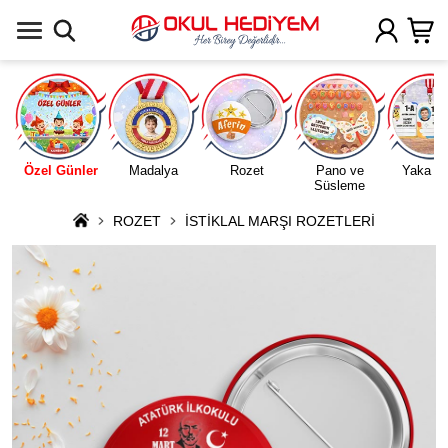
Uygulamada Aç
Özel Günler
Madalya
Rozet
Pano ve
Yaka Ka
Süsleme
ROZET
İSTİKLAL MARŞI ROZETLERİ