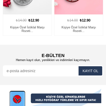
0
₺12.90
₺14.00
₺12.90
₺14.00
 İstiklal Marşı
Kişiye Özel İstiklal Marşı
Kişiye Özel İs
eti...
Rozeti...
Rozet
E-BÜLTEN
Hemen kayıt olun, yenilikleri ve indirimleri kaçırmayın.