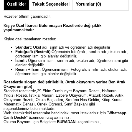
Özellikler
Taksit Seçenekleri
Yorumlar (0)
Rozetler 58mm çapımdadır.
Kişiye Özel İbaresi Bulunmayan Rozetlerde değişiklik
yapılmamaktadır.
Kişiye özel tasarlanan rozetler:
Standart:
Okul adı, sınıf adı ve öğretmen adı değiştirilir
Fotoğraflı (Resimli):
Öğrencinin fotoğrafı , sınıfın adı ,okulun adı ,
öğretmen ismi gibi alanlar değiştirilir.
İsimli:
Öğrencinin ismi, sınıfın adı, okulun adı, öğretmen ismi gibi
alanlar değiştirilir.
Resim + İsim:
Öğrencinin ismi, Fotoğrafı, sınıfın adı, okulun adı,
öğretmen ismi gibi alanlar değiştirilir.
Rozetlerde slogan değiştirilebilir. (Artık okuyorum yerine Ben Artık
Okuyorum gibi)
Standart rozetlerde,29 Ekim Cumhuriyet Bayramı Rozeti, Haftanın
Yıldızı Rozeti, İstiklal Marşını Ezbere Okuyorum, Atatürk Rozeti, Artık
Okuyorum Rozeti, Okula Başladım, Sınıfına Hoş Geldin, Kitap Kurdu,
Matematik Dehası, Örnek Öğrenci, Sınıf Başkanı gibi
seçeneklerimiz bulunmaktadır.
Web sitemizdeki tasarımlar haricindeki rozet istekleriniz için "
Whatsapp
Canlı Destek
" üzerinden ulaşabilirsiniz.
Okuma Bayramı için Belgelere
BURADAN
ulaşabilirsiniz,