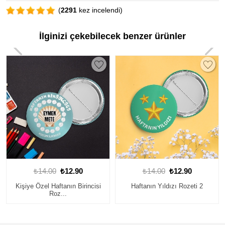
(
2291
kez incelendi)
İlginizi çekebilecek benzer ürünler
₺14.00
₺12.90
₺14.00
₺12.90
Haftanın Yıldızı Rozeti 2
Awesome 1