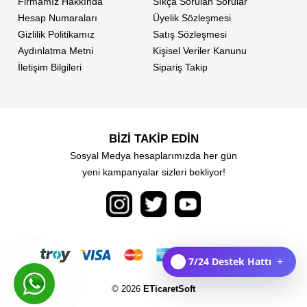
Firmamız Hakkında
Sıkça Sorulan Sorular
Hesap Numaraları
Üyelik Sözleşmesi
Gizlilik Politikamız
Satış Sözleşmesi
Aydınlatma Metni
Kişisel Veriler Kanunu
İletişim Bilgileri
Sipariş Takip
BİZİ TAKİP EDİN
Sosyal Medya hesaplarımızda her gün
yeni kampanyalar sizleri bekliyor!
7/24 Destek Hattı
+
© 2026
ETicaretSoft