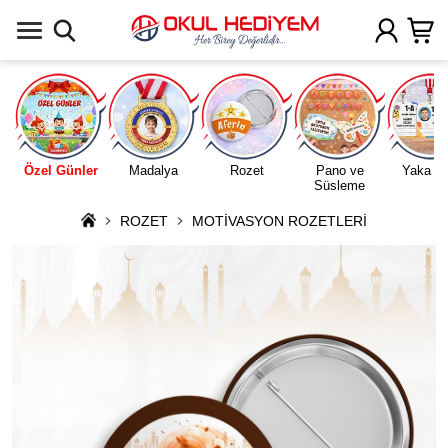
Uygulamada Aç
Özel Günler
Madalya
Rozet
Pano ve
Yaka Ka
Süsleme
ROZET
MOTİVASYON ROZETLERİ