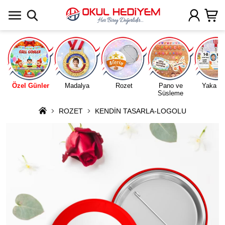
Uygulamada Aç
Özel Günler
Madalya
Rozet
Pano ve
Yaka Ka
Süsleme
ROZET
KENDİN TASARLA-LOGOLU