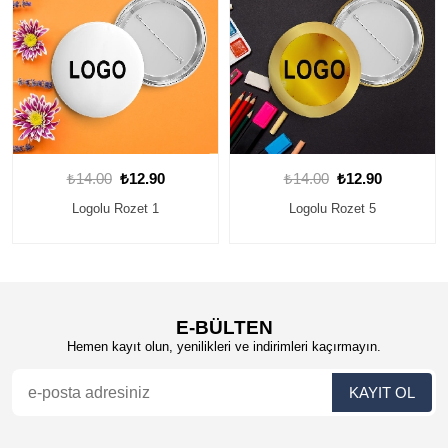
0
₺12.90
₺14.00
₺12.90
₺14.00
u Rozet 1
Logolu Rozet 5
Logolu R
E-BÜLTEN
Hemen kayıt olun, yenilikleri ve indirimleri kaçırmayın.