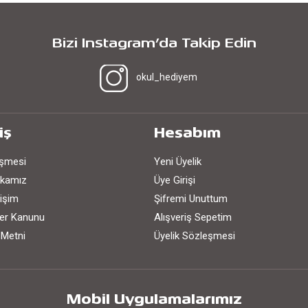
Bizi Instagram’da Takip Edin
okul_hediyem
iş
Hesabım
eşmesi
Yeni Üyelik
tikamız
Üye Girişi
işim
Şifremi Unuttum
iler Kanunu
Alışveriş Sepetim
 Metni
Üyelik Sözleşmesi
Mobil Uygulamalarımız