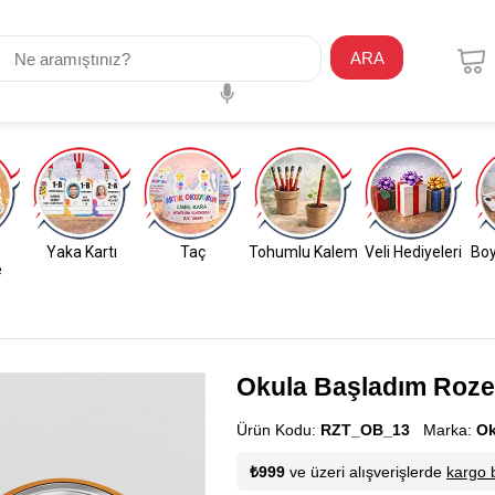
ARA
Yaka Kartı
Taç
Tohumlu Kalem
Veli Hediyeleri
Boy
e
Okula Başladım Rozet
Ürün Kodu:
RZT_OB_13
Marka:
Ok
₺999
ve üzeri alışverişlerde
kargo 