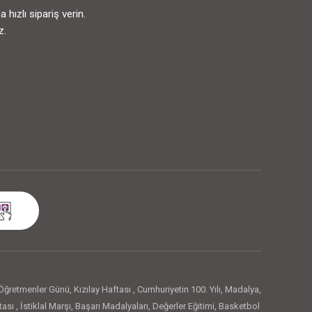
ızlı sipariş verin.
z.
Öğretmenler Günü
,
Kızılay Haftası
,
Cumhuriyetin 100. Yılı
,
Madalya
,
tası
,
İstiklal Marşı
,
Başarı Madalyaları
,
Değerler Eğitimi
,
Basketbol