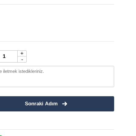
+
-
Sonraki Adım