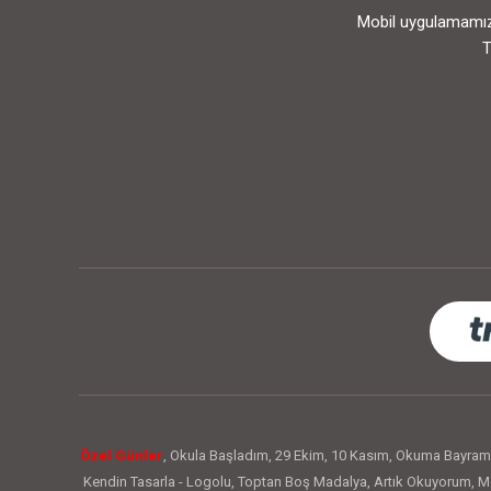
Mobil uygulamamızı
T
Özel Günler
,
Okula Başladım
,
29 Ekim
,
10 Kasım
,
Okuma Bayram
Kendin Tasarla - Logolu
,
Toptan Boş Madalya
,
Artık Okuyorum
,
Me