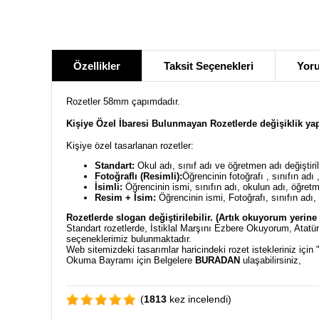
Özellikler
Taksit Seçenekleri
Yoru
Rozetler 58mm çapımdadır.
Kişiye Özel İbaresi Bulunmayan Rozetlerde değişiklik ya
Kişiye özel tasarlanan rozetler:
Standart:
Okul adı, sınıf adı ve öğretmen adı değiştiril
Fotoğraflı (Resimli):
Öğrencinin fotoğrafı , sınıfın adı 
İsimli:
Öğrencinin ismi, sınıfın adı, okulun adı, öğretmen
Resim + İsim:
Öğrencinin ismi, Fotoğrafı, sınıfın adı, o
Rozetlerde slogan değiştirilebilir. (Artık okuyorum yerin
Standart rozetlerde, İstiklal Marşını Ezbere Okuyorum, Atat
seçeneklerimiz bulunmaktadır.
Web sitemizdeki tasarımlar haricindeki rozet istekleriniz için 
Okuma Bayramı için Belgelere
BURADAN
ulaşabilirsiniz,
(
1813
kez incelendi)