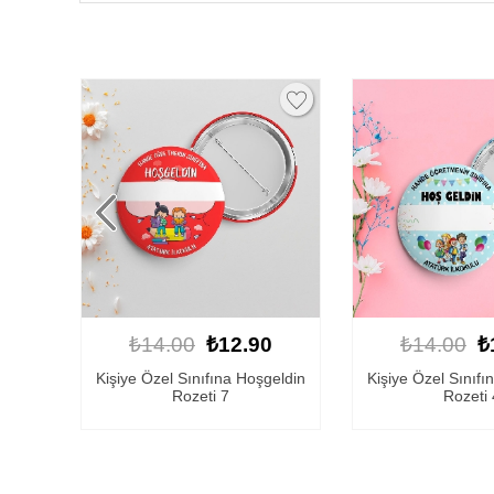
0
₺14.00
₺12.90
₺14.00
₺
eldin
Kişiye Özel Sınıfına Hoşgeldin
Sınıfına Hoş Geld
Rozeti 4