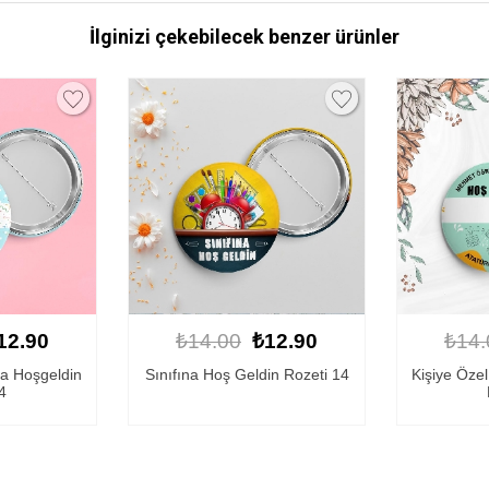
İlginizi çekebilecek benzer ürünler
12.90
₺14.00
₺12.90
₺14.
in Rozeti 14
Kişiye Özel Sınıfına Hoşgeldin
Kişiye Özel
Rozeti 2