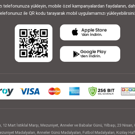
 telefonunuza yükleyin, mobile özel kampanyalardan faydalanın, daha h
elefonunuz ile QR kodu tarayarak mobil uygulamamızı yükleyebilirsini
ı
,
12 Mart İstiklal Marşı
,
Mezuniyet
,
Anneler ve Babalar Günü
,
Yılbaşı
,
23 Nisan
,
zuniyet Madalyaları
,
Anneler Günü Madalyaları
,
Futbol Madalyaları
,
Kızılay Haf