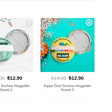
00
₺12.90
₺14.00
₺12.90
 Sınıfına Hoşgeldin
Okula Başladım Rozeti 12
Kişi
Rozeti 9