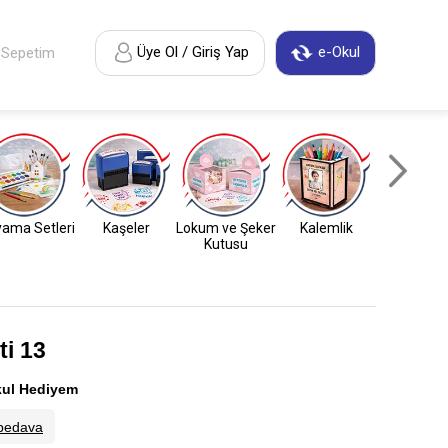
Üye Ol / Giriş Yap
e-Okul
Sepetim
ama Setleri
Kaşeler
Lokum ve Şeker
Kalemlik
Anahtarl
Kutusu
i 13
ul Hediyem
bedava