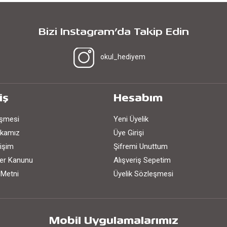
Bizi Instagram’da Takip Edin
okul_hediyem
iş
Hesabım
eşmesi
Yeni Üyelik
tikamız
Üye Girişi
işim
Şifremi Unuttum
iler Kanunu
Alışveriş Sepetim
 Metni
Üyelik Sözleşmesi
Mobil Uygulamalarımız