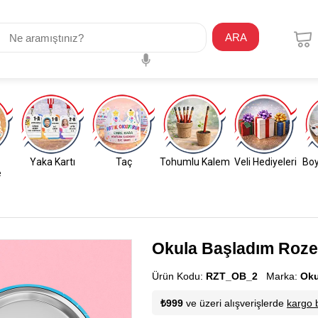
ARA
Yaka Kartı
Taç
Tohumlu Kalem
Veli Hediyeleri
Boy
e
Okula Başladım Rozet
Ürün Kodu:
RZT_OB_2
Marka:
Oku
₺999
ve üzeri alışverişlerde
kargo 