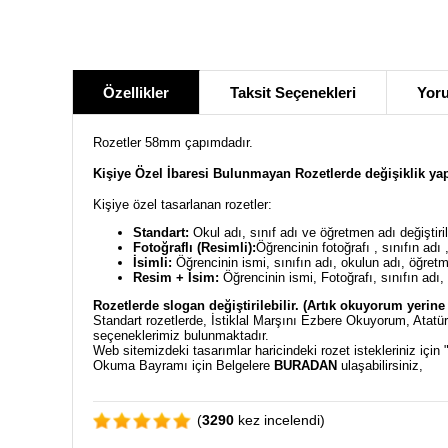
Özellikler
Taksit Seçenekleri
Yoru
Rozetler 58mm çapımdadır.
Kişiye Özel İbaresi Bulunmayan Rozetlerde değişiklik ya
Kişiye özel tasarlanan rozetler:
Standart:
Okul adı, sınıf adı ve öğretmen adı değiştiril
Fotoğraflı (Resimli):
Öğrencinin fotoğrafı , sınıfın adı 
İsimli:
Öğrencinin ismi, sınıfın adı, okulun adı, öğretmen
Resim + İsim:
Öğrencinin ismi, Fotoğrafı, sınıfın adı, o
Rozetlerde slogan değiştirilebilir. (Artık okuyorum yerin
Standart rozetlerde, İstiklal Marşını Ezbere Okuyorum, Atat
seçeneklerimiz bulunmaktadır.
Web sitemizdeki tasarımlar haricindeki rozet istekleriniz için 
Okuma Bayramı için Belgelere
BURADAN
ulaşabilirsiniz,
(
3290
kez incelendi)