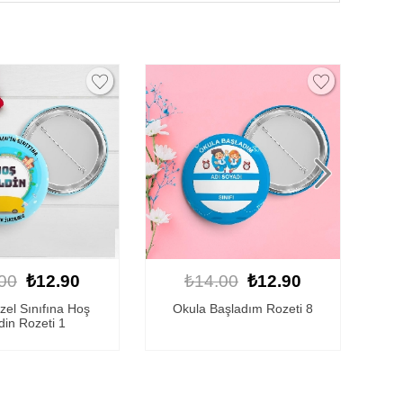
00
₺12.90
₺14.00
₺12.90
aşladım Rozeti 8
Sınıfına Hoş Geldin Rozeti 14
Sı