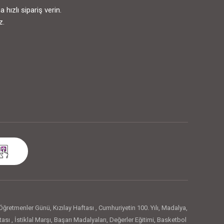
ızlı sipariş verin.
z.
Öğretmenler Günü
,
Kızılay Haftası
,
Cumhuriyetin 100. Yılı
,
Madalya
,
tası
,
İstiklal Marşı
,
Başarı Madalyaları
,
Değerler Eğitimi
,
Basketbol