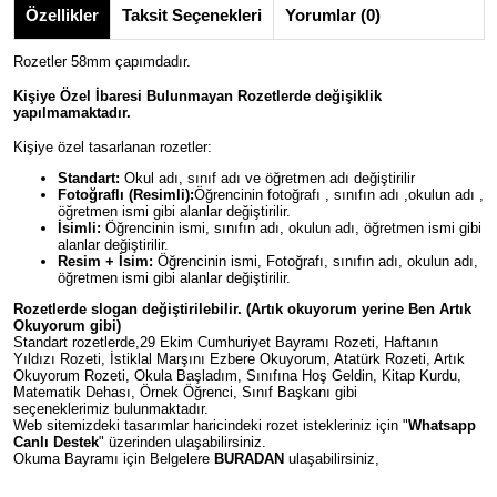
Özellikler
Taksit Seçenekleri
Yorumlar (0)
Rozetler 58mm çapımdadır.
Kişiye Özel İbaresi Bulunmayan Rozetlerde değişiklik
yapılmamaktadır.
Kişiye özel tasarlanan rozetler:
Standart:
Okul adı, sınıf adı ve öğretmen adı değiştirilir
Fotoğraflı (Resimli):
Öğrencinin fotoğrafı , sınıfın adı ,okulun adı ,
öğretmen ismi gibi alanlar değiştirilir.
İsimli:
Öğrencinin ismi, sınıfın adı, okulun adı, öğretmen ismi gibi
alanlar değiştirilir.
Resim + İsim:
Öğrencinin ismi, Fotoğrafı, sınıfın adı, okulun adı,
öğretmen ismi gibi alanlar değiştirilir.
Rozetlerde slogan değiştirilebilir. (Artık okuyorum yerine Ben Artık
Okuyorum gibi)
Standart rozetlerde,29 Ekim Cumhuriyet Bayramı Rozeti, Haftanın
Yıldızı Rozeti, İstiklal Marşını Ezbere Okuyorum, Atatürk Rozeti, Artık
Okuyorum Rozeti, Okula Başladım, Sınıfına Hoş Geldin, Kitap Kurdu,
Matematik Dehası, Örnek Öğrenci, Sınıf Başkanı gibi
seçeneklerimiz bulunmaktadır.
Web sitemizdeki tasarımlar haricindeki rozet istekleriniz için "
Whatsapp
Canlı Destek
" üzerinden ulaşabilirsiniz.
Okuma Bayramı için Belgelere
BURADAN
ulaşabilirsiniz,