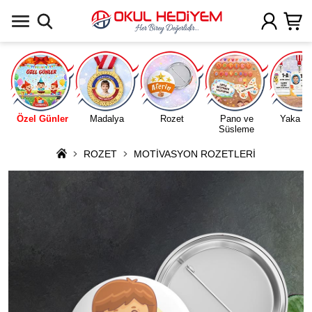
Uygulamada Aç
Özel Günler
Madalya
Rozet
Pano ve
Yaka Ka
Süsleme
ROZET
MOTİVASYON ROZETLERİ