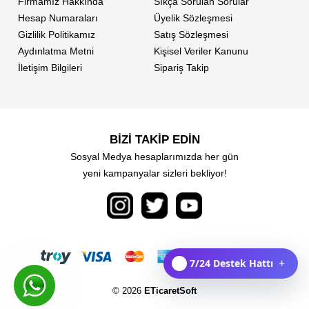
Firmamız Hakkında
Sıkça Sorulan Sorular
Hesap Numaraları
Üyelik Sözleşmesi
Gizlilik Politikamız
Satış Sözleşmesi
Aydınlatma Metni
Kişisel Veriler Kanunu
İletişim Bilgileri
Sipariş Takip
BİZİ TAKİP EDİN
Sosyal Medya hesaplarımızda her gün
yeni kampanyalar sizleri bekliyor!
7/24 Destek Hattı
+
© 2026
ETicaretSoft