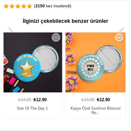
(
2150
kez incelendi)
İlginizi çekebilecek benzer ürünler
₺14.00
₺12.90
₺14.00
₺12.90
Kişiye Özel Sınıfının Birincisi
Kişiye Özel Sınıfın Yıldızı
Ro...
Rozeti...