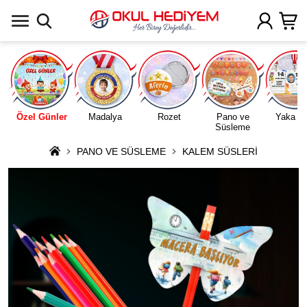
Uygulamada Aç
Özel Günler
Madalya
Rozet
Pano ve
Yaka Ka
Süsleme
PANO VE SÜSLEME
KALEM SÜSLERİ