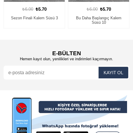
₺6.00
₺5.70
₺6.00
₺5.70
 3
Bu Daha Başlangıç Kalem
Sınıfına Hoş Geldin Kalem
Süsü 10
Süsü 10
E-BÜLTEN
Hemen kayıt olun, yenilikleri ve indirimleri kaçırmayın.