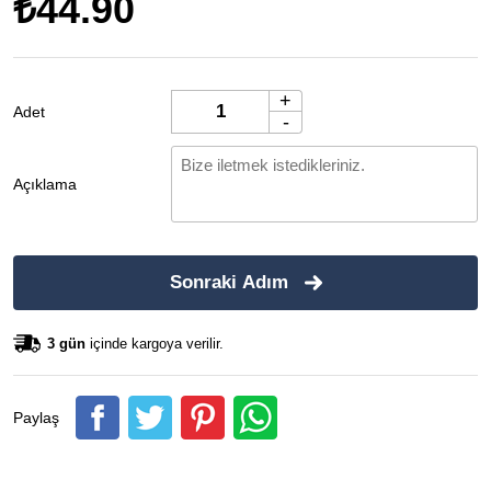
₺44.90
+
Adet
-
Açıklama
Sonraki Adım
3 gün
içinde kargoya verilir.
Paylaş