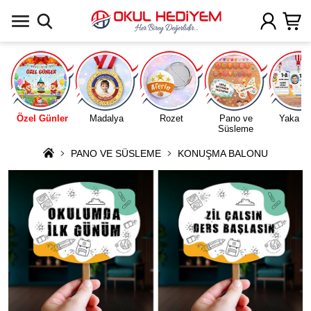
Uygulamada Aç
Özel Günler
Madalya
Rozet
Pano ve
Yaka Ka
Süsleme
PANO VE SÜSLEME
KONUŞMA BALONU