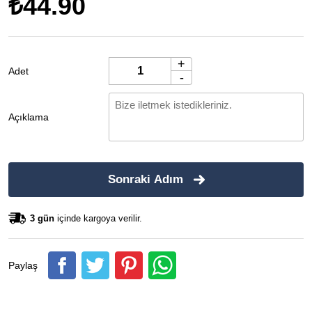
₺44.90
+
Adet
-
Açıklama
Sonraki Adım
3 gün
içinde kargoya verilir.
Paylaş