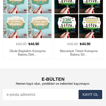
₺50.00
₺44.90
₺50.00
₺44.90
Mezuniyet Töreni Konuşma
29 Ekim Cumhuriyet Bayramı
Balonu Dö...
Konuşma...
E-BÜLTEN
Hemen kayıt olun, yenilikleri ve indirimleri kaçırmayın.