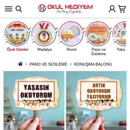
Uygulamada Aç
Özel Günler
Madalya
Rozet
Pano ve
Yaka Ka
Süsleme
PANO VE SÜSLEME
KONUŞMA BALONU