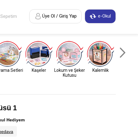
Üye Ol / Giriş Yap
e-Okul
Sepetim
ama Setleri
Kaşeler
Lokum ve Şeker
Kalemlik
Anahtarl
Kutusu
üsü 1
kul Hediyem
bedava