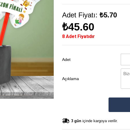
Adet Fiyatı:
₺5.70
₺45.60
8 Adet Fiyatıdır
Adet
Açıklama
3 gün
içinde kargoya verilir.