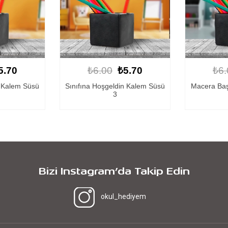
5.70
₺6.00
₺5.70
₺6.
n Kalem Süsü
Macera Başlıyor Kalem Süsü 8
Sınıfına
Bizi Instagram’da Takip Edin
okul_hediyem