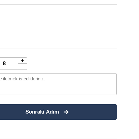
+
-
Sonraki Adım