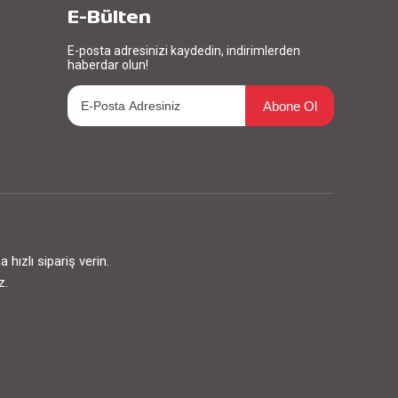
E-Bülten
E-posta adresinizi kaydedin, indirimlerden
haberdar olun!
Abone Ol
ızlı sipariş verin.
z.