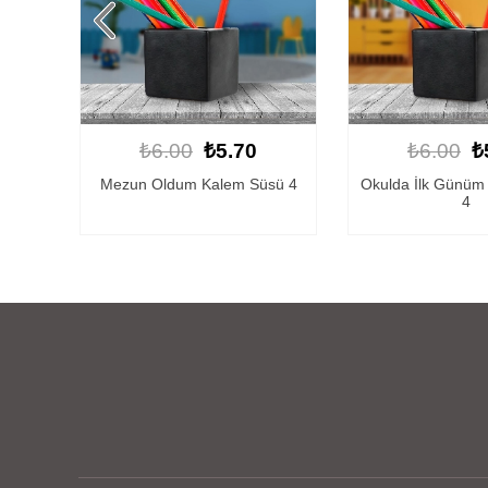
₺6.00
₺5.70
₺6.00
₺
sü 4
Okulda İlk Günüm Kalem Süsü
Sınıfına Hoşgeldi
4
3