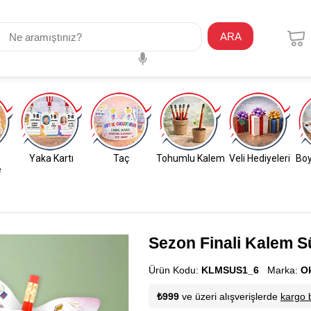
ARA
Yaka Kartı
Taç
Tohumlu Kalem
Veli Hediyeleri
Boy
e
Sezon Finali Kalem S
Ürün Kodu:
KLMSUS1_6
Marka:
O
₺999
ve üzeri alışverişlerde
kargo 