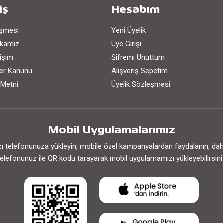
iş
Hesabım
eşmesi
Yeni Üyelik
tikamız
Üye Girişi
işim
Şifremi Unuttum
iler Kanunu
Alışveriş Sepetim
 Metni
Üyelik Sözleşmesi
Mobil Uygulamalarımız
 telefonunuza yükleyin, mobile özel kampanyalardan faydalanın, daha h
elefonunuz ile QR kodu tarayarak mobil uygulamamızı yükleyebilirsini