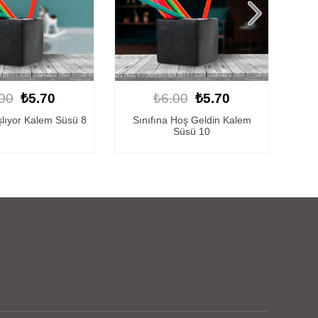
00
₺5.70
₺6.00
₺5.70
 Hoş Geldin Kalem
Artık Okuyorum Kalem Süsü 2
Mace
Süsü 10