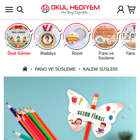
Uygulamada Aç
Özel Günler
Madalya
Rozet
Pano ve
Yaka Ka
Süsleme
PANO VE SÜSLEME
KALEM SÜSLERİ