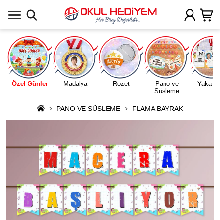
Uygulamada Aç
Özel Günler
Madalya
Rozet
Pano ve
Yaka Ka
Süsleme
PANO VE SÜSLEME
FLAMA BAYRAK