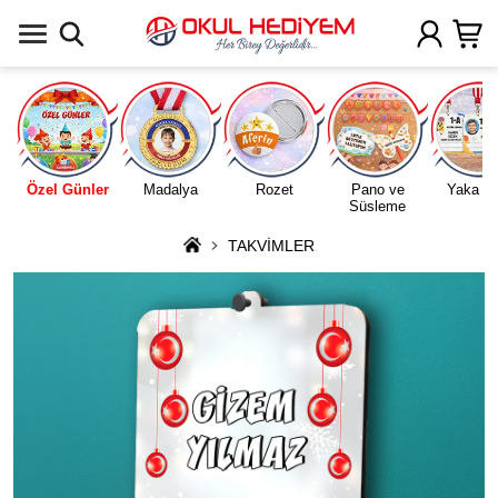
Uygulamada Aç
Özel Günler
Madalya
Rozet
Pano ve
Yaka Ka
Süsleme
TAKVİMLER