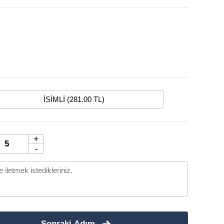
İSİMLİ (281.00 TL)
+
-
Sonraki Adım