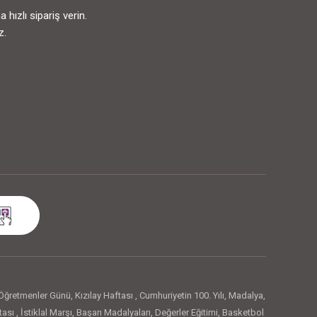
ızlı sipariş verin.
z.
Öğretmenler Günü
,
Kızılay Haftası
,
Cumhuriyetin 100. Yılı
,
Madalya
,
tası
,
İstiklal Marşı
,
Başarı Madalyaları
,
Değerler Eğitimi
,
Basketbol