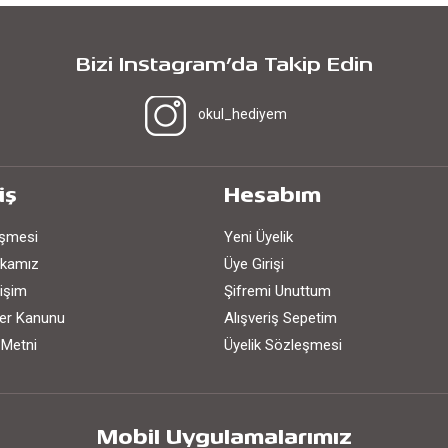
Bizi Instagram’da Takip Edin
okul_hediyem
iş
Hesabım
eşmesi
Yeni Üyelik
tikamız
Üye Girişi
işim
Şifremi Unuttum
iler Kanunu
Alışveriş Sepetim
 Metni
Üyelik Sözleşmesi
Mobil Uygulamalarımız