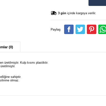
3 gün
içinde kargoya verilir.
Paylaş
mlar (0)
retilmiştir. Kulp kısmı plastiktir.
retilmiştir.
liğine sahiptir.
a silinme olmaz.