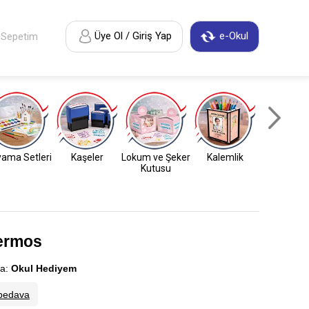
Üye Ol / Giriş Yap
e-Okul
Sepetim
ama Setleri
Kaşeler
Lokum ve Şeker
Kalemlik
Anahtarl
Kutusu
Termos
a:
Okul Hediyem
bedava