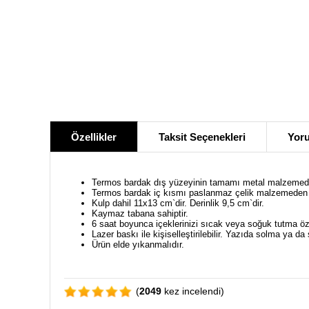
Özellikler
Taksit Seçenekleri
Yoru
Termos bardak dış yüzeyinin tamamı metal malzemeden ü
Termos bardak iç kısmı paslanmaz çelik malzemeden ü
Kulp dahil 11x13 cm`dir. Derinlik 9,5 cm`dir.
Kaymaz tabana sahiptir.
6 saat boyunca içeklerinizi sıcak veya soğuk tutma özel
Lazer baskı ile kişiselleştirilebilir. Yazıda solma ya d
Ürün elde yıkanmalıdır.
(
2049
kez incelendi)