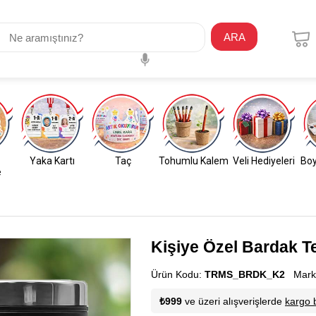
ARA
Yaka Kartı
Taç
Tohumlu Kalem
Veli Hediyeleri
Boy
e
Kişiye Özel Bardak 
Ürün Kodu:
TRMS_BRDK_K2
Mark
₺999
ve üzeri alışverişlerde
kargo 