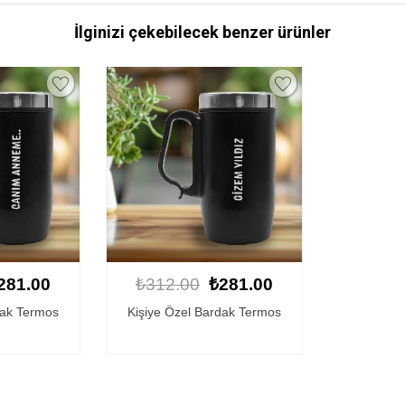
İlginizi çekebilecek benzer ürünler
281.00
₺312.00
₺281.00
dak Termos
Kişiye Özel Bardak Termos