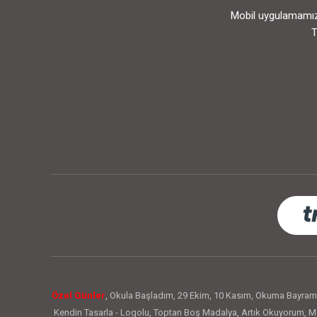
Mobil uygulamamızı
T
Özel Günler
,
Okula Başladım
,
29 Ekim
,
10 Kasım
,
Okuma Bayram
Kendin Tasarla - Logolu
,
Toptan Boş Madalya
,
Artık Okuyorum
,
Me