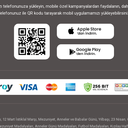
 telefonunuza yükleyin, mobile özel kampanyalardan faydalanın, daha h
elefonunuz ile QR kodu tarayarak mobil uygulamamızı yükleyebilirsini
ı
,
12 Mart İstiklal Marşı
,
Mezuniyet
,
Anneler ve Babalar Günü
,
Yılbaşı
,
23 Nisan
,
zuniyet Madalyaları
,
Anneler Günü Madalyaları
,
Futbol Madalyaları
,
Kızılay Haf