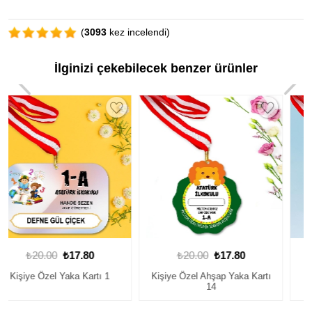
(
3093
kez incelendi)
İlginizi çekebilecek benzer ürünler
₺20.00
₺17.80
₺20.00
₺17.80
Kişiye Özel Ahşap Yaka Kartı
Kişiye Özel Yaka Kartı 5
14