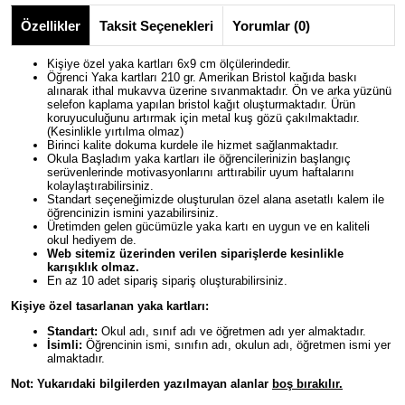
Özellikler
Taksit Seçenekleri
Yorumlar (0)
Kişiye özel yaka kartları 6x9 cm ölçülerindedir.
Öğrenci Yaka kartları 210 gr. Amerikan Bristol kağıda baskı
alınarak ithal mukavva üzerine sıvanmaktadır. Ön ve arka yüzünü
selefon kaplama yapılan bristol kağıt oluşturmaktadır. Ürün
koruyuculuğunu artırmak için metal kuş gözü çakılmaktadır.
(Kesinlikle yırtılma olmaz)
Birinci kalite dokuma kurdele ile hizmet sağlanmaktadır.
Okula Başladım yaka kartları ile öğrencilerinizin başlangıç
serüvenlerinde motivasyonlarını arttırabilir uyum haftalarını
kolaylaştırabilirsiniz.
Standart seçeneğimizde oluşturulan özel alana asetatlı kalem ile
öğrencinizin ismini yazabilirsiniz.
Üretimden gelen gücümüzle yaka kartı en uygun ve en kaliteli
okul hediyem de.
Web sitemiz üzerinden verilen siparişlerde kesinlikle
karışıklık olmaz.
En az 10 adet sipariş sipariş oluşturabilirsiniz.
Kişiye özel tasarlanan yaka kartları:
Standart:
Okul adı, sınıf adı ve öğretmen adı yer almaktadır.
İsimli:
Öğrencinin ismi, sınıfın adı, okulun adı, öğretmen ismi yer
almaktadır.
Not: Yukarıdaki bilgilerden yazılmayan alanlar
boş bırakılır.