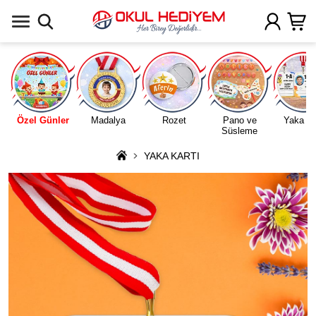
Uygulamada Aç
Özel Günler
Madalya
Rozet
Pano ve
Yaka Ka
Süsleme
YAKA KARTI