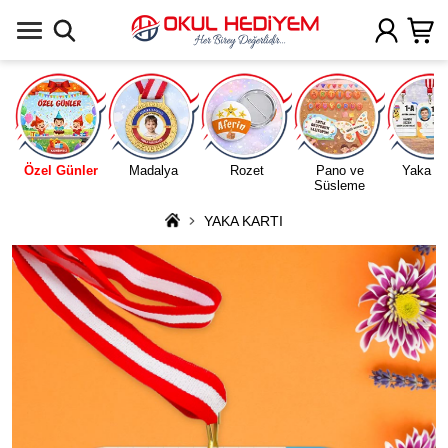
Uygulamada Aç
Özel Günler
Madalya
Rozet
Pano ve
Yaka Ka
Süsleme
YAKA KARTI