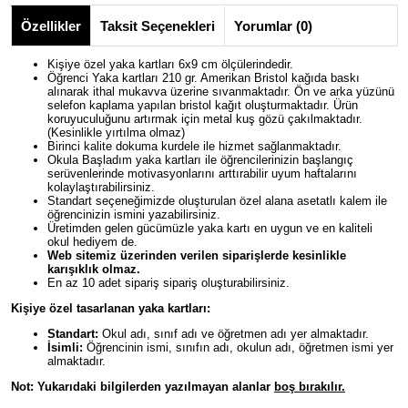
Özellikler
Taksit Seçenekleri
Yorumlar (0)
Kişiye özel yaka kartları 6x9 cm ölçülerindedir.
Öğrenci Yaka kartları 210 gr. Amerikan Bristol kağıda baskı
alınarak ithal mukavva üzerine sıvanmaktadır. Ön ve arka yüzünü
selefon kaplama yapılan bristol kağıt oluşturmaktadır. Ürün
koruyuculuğunu artırmak için metal kuş gözü çakılmaktadır.
(Kesinlikle yırtılma olmaz)
Birinci kalite dokuma kurdele ile hizmet sağlanmaktadır.
Okula Başladım yaka kartları ile öğrencilerinizin başlangıç
serüvenlerinde motivasyonlarını arttırabilir uyum haftalarını
kolaylaştırabilirsiniz.
Standart seçeneğimizde oluşturulan özel alana asetatlı kalem ile
öğrencinizin ismini yazabilirsiniz.
Üretimden gelen gücümüzle yaka kartı en uygun ve en kaliteli
okul hediyem de.
Web sitemiz üzerinden verilen siparişlerde kesinlikle
karışıklık olmaz.
En az 10 adet sipariş sipariş oluşturabilirsiniz.
Kişiye özel tasarlanan yaka kartları:
Standart:
Okul adı, sınıf adı ve öğretmen adı yer almaktadır.
İsimli:
Öğrencinin ismi, sınıfın adı, okulun adı, öğretmen ismi yer
almaktadır.
Not: Yukarıdaki bilgilerden yazılmayan alanlar
boş bırakılır.