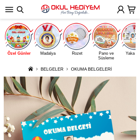
Uygulamada Aç
Özel Günler
Madalya
Rozet
Pano ve
Yaka Ka
Süsleme
BELGELER
OKUMA BELGELERİ