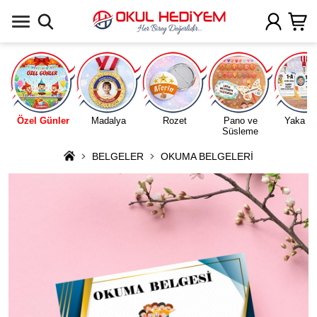
Uygulamada Aç
Özel Günler
Madalya
Rozet
Pano ve
Yaka Ka
Süsleme
BELGELER
OKUMA BELGELERİ