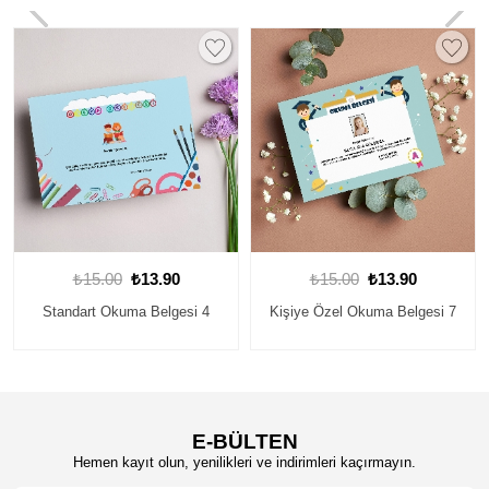
₺15.00
₺13.90
₺15.00
₺13.90
4
Kişiye Özel Okuma Belgesi 7
Standart Okuma Belgesi 6
E-BÜLTEN
Hemen kayıt olun, yenilikleri ve indirimleri kaçırmayın.