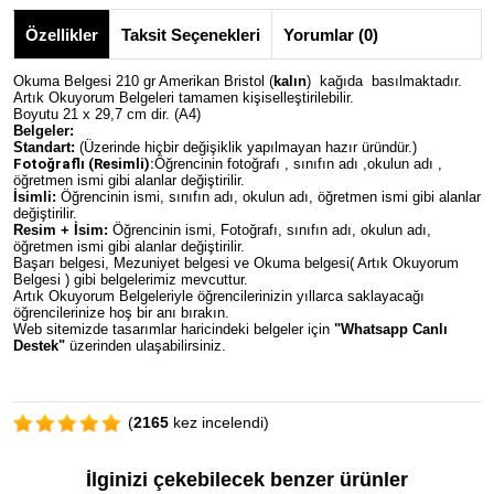
Özellikler
Taksit Seçenekleri
Yorumlar (0)
Okuma Belgesi 210 gr Amerikan Bristol (
kalın
) kağıda basılmaktadır.
Artık Okuyorum Belgeleri tamamen kişiselleştirilebilir.
Boyutu 21 x 29,7 cm dir. (A4)
Belgeler:
Standart:
(Üzerinde hiçbir değişiklik yapılmayan hazır üründür.)
Fotoğraflı (Resimli):
Öğrencinin fotoğrafı , sınıfın adı ,okulun adı ,
öğretmen ismi gibi alanlar değiştirilir.
İsimli:
Öğrencinin ismi, sınıfın adı, okulun adı, öğretmen ismi gibi alanlar
değiştirilir.
Resim + İsim:
Öğrencinin ismi, Fotoğrafı, sınıfın adı, okulun adı,
öğretmen ismi gibi alanlar değiştirilir.
Başarı belgesi, Mezuniyet belgesi ve Okuma belgesi( Artık Okuyorum
Belgesi ) gibi belgelerimiz mevcuttur.
Artık Okuyorum Belgeleriyle öğrencilerinizin yıllarca saklayacağı
öğrencilerinize hoş bir anı bırakın.
Web sitemizde tasarımlar haricindeki belgeler için
"Whatsapp Canlı
Destek"
üzerinden ulaşabilirsiniz.
(
2165
kez incelendi)
İlginizi çekebilecek benzer ürünler