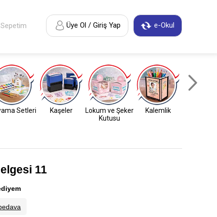
Üye Ol / Giriş Yap
e-Okul
Sepetim
ama Setleri
Kaşeler
Lokum ve Şeker
Kalemlik
Anahtarl
Kutusu
elgesi 11
ediyem
bedava