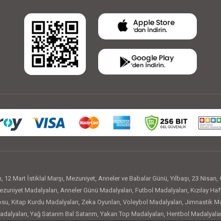
ı
,
12 Mart İstiklal Marşı
,
Mezuniyet
,
Anneler ve Babalar Günü
,
Yılbaşı
,
23 Nisan
,
zuniyet Madalyaları
,
Anneler Günü Madalyaları
,
Futbol Madalyaları
,
Kızılay Haf
osu
,
Kitap Kurdu Madalyaları
,
Zeka Oyunları
,
Voleybol Madalyaları
,
Jimnastik Ma
adalyaları
,
Yağ Satarım Bal Satarım
,
Yakan Top Madalyaları
,
Hentbol Madalyalar