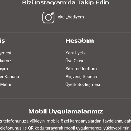
Bizi Instagram’da Takip Edin
okul_hediyem
iş
Hesabım
eşmesi
Yeni Üyelik
tikamız
Üye Girişi
işim
Şifremi Unuttum
iler Kanunu
Alışveriş Sepetim
 Metni
Üyelik Sözleşmesi
Mobil Uygulamalarımız
 telefonunuza yükleyin, mobile özel kampanyalardan faydalanın, daha h
elefonunuz ile QR kodu tarayarak mobil uygulamamızı yükleyebilirsini