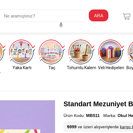
ARA
Yaka Kartı
Taç
Tohumlu Kalem
Veli Hediyeleri
Boy
e
Standart Mezuniyet B
Ürün Kodu:
MBS11
Marka:
Okul H
₺999
ve üzeri alışverişlerde
kargo 