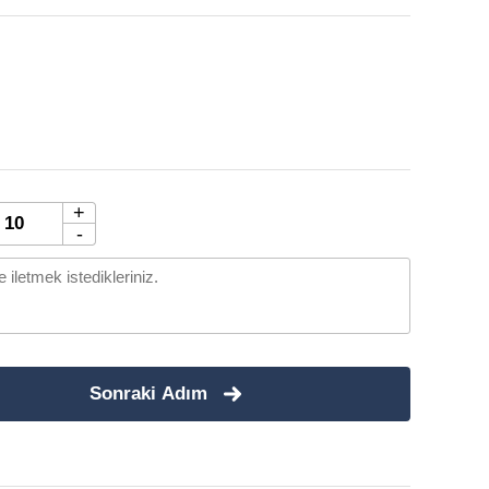
+
-
Sonraki Adım