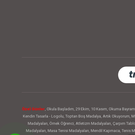
Özel Günler
,
Okula Başladım
,
29 Ekim
,
10 Kasım
,
Okuma Bayram
Kendin Tasarla - Logolu
,
Toptan Boş Madalya
,
Artık Okuyorum
,
Me
Madalyaları
,
Örnek Öğrenci
,
Atletizm Madalyaları
,
Çarpım Tabl
Madalyaları
,
Masa Tenisi Madalyaları
,
Mendil Kapmaca
,
Tenis M