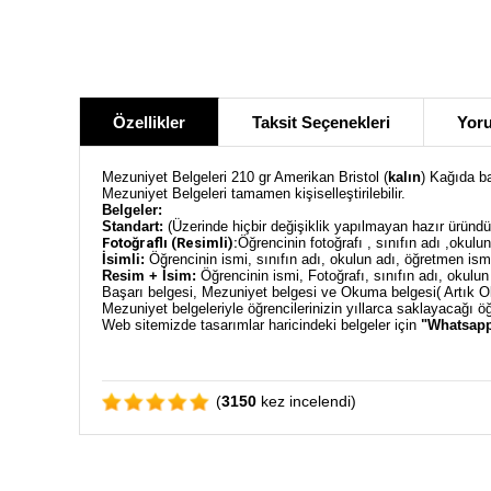
Özellikler
Taksit Seçenekleri
Yoru
Mezuniyet Belgeleri 210 gr Amerikan Bristol (
kalın
) Kağıda b
Mezuniyet Belgeleri tamamen kişiselleştirilebilir.
Belgeler:
Standart:
(Üzerinde hiçbir değişiklik yapılmayan hazır üründür
Fotoğraflı (Resimli):
Öğrencinin fotoğrafı , sınıfın adı ,okulun 
İsimli:
Öğrencinin ismi, sınıfın adı, okulun adı, öğretmen ismi g
Resim + İsim:
Öğrencinin ismi, Fotoğrafı, sınıfın adı, okulun a
Başarı belgesi, Mezuniyet belgesi ve Okuma belgesi( Artık Ok
Mezuniyet belgeleriyle öğrencilerinizin yıllarca saklayacağı öğ
Web sitemizde tasarımlar haricindeki belgeler için
"Whatsapp
(
3150
kez incelendi)