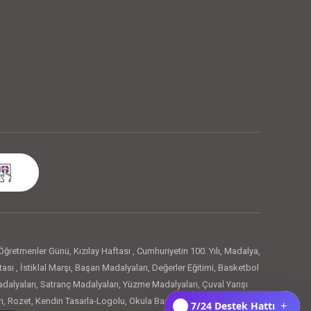
Öğretmenler Günü
,
Kızılay Haftası
,
Cumhuriyetin 100. Yılı
,
Madalya
,
tası
,
İstiklal Marşı
,
Başarı Madalyaları
,
Değerler Eğitimi
,
Basketbol
dalyaları
,
Satranç Madalyaları
,
Yüzme Madalyaları
,
Çuval Yarışı
ı
,
Rozet
,
Kendin Tasarla-Logolu
,
Okula Başladım Rozetleri
,
Artık
7/24 Destek Hattı
+