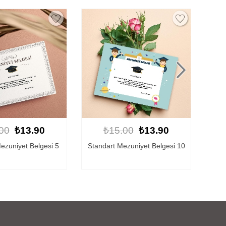
00
₺13.90
₺15.00
₺13.90
ezuniyet Belgesi 10
Kişiye Özel Mezuniyet Belgesi
Kişi
6